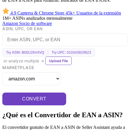
de EAN a ASIN para Amazon. Buscador de EAN a ASIN.
4.9
Capterra & Chrome Store
45k+
Usuarios de la extensión
1M+
ASINs analizados mensualmente
Amazon
Socio de software
ASIN, UPC, OR EAN
Try ASIN: B00U26V4VQ
Try UPC: 010343829923
or analyze multiple →
Upload File
MARKETPLACE
CONVERT
¿Qué es el Convertidor de EAN a ASIN?
El convertidor gratuito de EAN a ASIN de Seller Assistant ayuda a