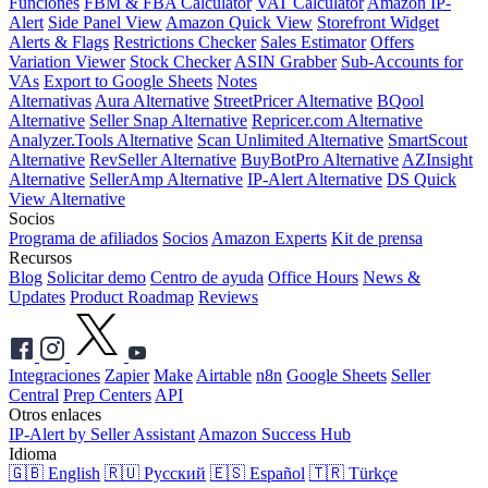
Funciones
FBM & FBA Calculator
VAT Calculator
Amazon IP-
Alert
Side Panel View
Amazon Quick View
Storefront Widget
Alerts & Flags
Restrictions Checker
Sales Estimator
Offers
Variation Viewer
Stock Checker
ASIN Grabber
Sub-Accounts for
VAs
Export to Google Sheets
Notes
Alternativas
Aura Alternative
StreetPricer Alternative
BQool
Alternative
Seller Snap Alternative
Repricer.com Alternative
Analyzer.Tools Alternative
Scan Unlimited Alternative
SmartScout
Alternative
RevSeller Alternative
BuyBotPro Alternative
AZInsight
Alternative
SellerAmp Alternative
IP-Alert Alternative
DS Quick
View Alternative
Socios
Programa de afiliados
Socios
Amazon Experts
Kit de prensa
Recursos
Blog
Solicitar demo
Centro de ayuda
Office Hours
News &
Updates
Product Roadmap
Reviews
Integraciones
Zapier
Make
Airtable
n8n
Google Sheets
Seller
Central
Prep Centers
API
Otros enlaces
IP-Alert by Seller Assistant
Amazon Success Hub
Idioma
🇬🇧 English
🇷🇺 Русский
🇪🇸 Español
🇹🇷 Türkçe