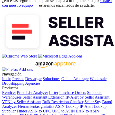
¿No estás seguro de qué plan se adapta a tu flujo de trabajo?
Chatea
con nuestro equipo
— estaremos encantados de ayudarte.
Navegación
Inicio
Precios
Descargar
Soluciones
Online Arbitrage
Wholesale
Dropshipping
Agencies
Productos
Repricer
Price List Analyzer
Lister
Purchase Orders
Suppliers
Warehouses
Seller Assistant Extension
IP-Alert by Seller Assistant
VPN by Seller Assistant
Bulk Restriction Checker
Seller Spy
Brand
Analyzer
Herramientas gratuitas
ASIN Lookup
IP-Alert Lookup
Supplier Finder
ASIN to UPC
UPC to ASIN
EAN to ASIN