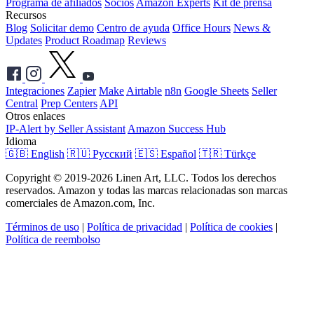
Programa de afiliados
Socios
Amazon Experts
Kit de prensa
Recursos
Blog
Solicitar demo
Centro de ayuda
Office Hours
News &
Updates
Product Roadmap
Reviews
Integraciones
Zapier
Make
Airtable
n8n
Google Sheets
Seller
Central
Prep Centers
API
Otros enlaces
IP-Alert by Seller Assistant
Amazon Success Hub
Idioma
🇬🇧 English
🇷🇺 Русский
🇪🇸 Español
🇹🇷 Türkçe
Copyright © 2019-2026 Linen Art, LLC. Todos los derechos
reservados. Amazon y todas las marcas relacionadas son marcas
comerciales de Amazon.com, Inc.
Términos de uso
|
Política de privacidad
|
Política de cookies
|
Política de reembolso