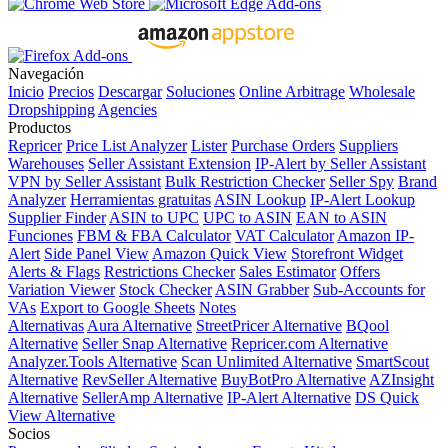
Navegación
Inicio
Precios
Descargar
Soluciones
Online Arbitrage
Wholesale
Dropshipping
Agencies
Productos
Repricer
Price List Analyzer
Lister
Purchase Orders
Suppliers
Warehouses
Seller Assistant Extension
IP-Alert by Seller Assistant
VPN by Seller Assistant
Bulk Restriction Checker
Seller Spy
Brand
Analyzer
Herramientas gratuitas
ASIN Lookup
IP-Alert Lookup
Supplier Finder
ASIN to UPC
UPC to ASIN
EAN to ASIN
Funciones
FBM & FBA Calculator
VAT Calculator
Amazon IP-
Alert
Side Panel View
Amazon Quick View
Storefront Widget
Alerts & Flags
Restrictions Checker
Sales Estimator
Offers
Variation Viewer
Stock Checker
ASIN Grabber
Sub-Accounts for
VAs
Export to Google Sheets
Notes
Alternativas
Aura Alternative
StreetPricer Alternative
BQool
Alternative
Seller Snap Alternative
Repricer.com Alternative
Analyzer.Tools Alternative
Scan Unlimited Alternative
SmartScout
Alternative
RevSeller Alternative
BuyBotPro Alternative
AZInsight
Alternative
SellerAmp Alternative
IP-Alert Alternative
DS Quick
View Alternative
Socios