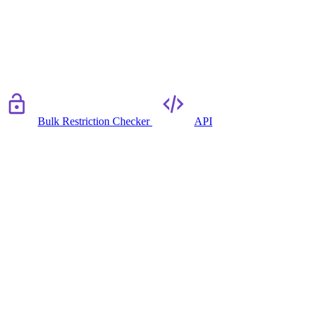
Bulk Restriction Checker
API