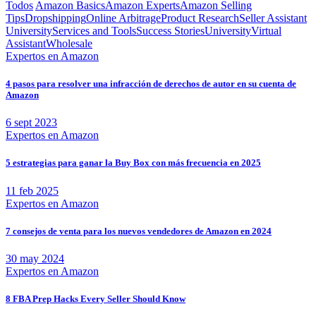
Todos
Amazon Basics
Amazon Experts
Amazon Selling
Tips
Dropshipping
Online Arbitrage
Product Research
Seller Assistant
University
Services and Tools
Success Stories
University
Virtual
Assistant
Wholesale
Expertos en Amazon
4 pasos para resolver una infracción de derechos de autor en su cuenta de
Amazon
6 sept 2023
Expertos en Amazon
5 estrategias para ganar la Buy Box con más frecuencia en 2025
11 feb 2025
Expertos en Amazon
7 consejos de venta para los nuevos vendedores de Amazon en 2024
30 may 2024
Expertos en Amazon
8 FBA Prep Hacks Every Seller Should Know