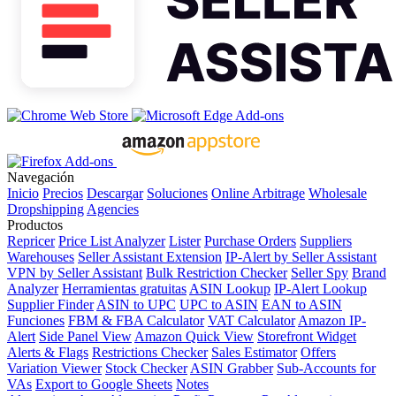
Navegación
Inicio
Precios
Descargar
Soluciones
Online Arbitrage
Wholesale
Dropshipping
Agencies
Productos
Repricer
Price List Analyzer
Lister
Purchase Orders
Suppliers
Warehouses
Seller Assistant Extension
IP-Alert by Seller Assistant
VPN by Seller Assistant
Bulk Restriction Checker
Seller Spy
Brand
Analyzer
Herramientas gratuitas
ASIN Lookup
IP-Alert Lookup
Supplier Finder
ASIN to UPC
UPC to ASIN
EAN to ASIN
Funciones
FBM & FBA Calculator
VAT Calculator
Amazon IP-
Alert
Side Panel View
Amazon Quick View
Storefront Widget
Alerts & Flags
Restrictions Checker
Sales Estimator
Offers
Variation Viewer
Stock Checker
ASIN Grabber
Sub-Accounts for
VAs
Export to Google Sheets
Notes