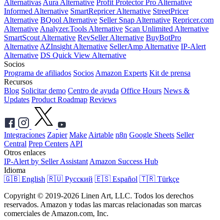
Alternativas
Aura Alternative
Profit Protector Pro Alternative
Informed Alternative
SmartRepricer Alternative
StreetPricer
Alternative
BQool Alternative
Seller Snap Alternative
Repricer.com
Alternative
Analyzer.Tools Alternative
Scan Unlimited Alternative
SmartScout Alternative
RevSeller Alternative
BuyBotPro
Alternative
AZInsight Alternative
SellerAmp Alternative
IP-Alert
Alternative
DS Quick View Alternative
Socios
Programa de afiliados
Socios
Amazon Experts
Kit de prensa
Recursos
Blog
Solicitar demo
Centro de ayuda
Office Hours
News &
Updates
Product Roadmap
Reviews
Integraciones
Zapier
Make
Airtable
n8n
Google Sheets
Seller
Central
Prep Centers
API
Otros enlaces
IP-Alert by Seller Assistant
Amazon Success Hub
Idioma
🇬🇧 English
🇷🇺 Русский
🇪🇸 Español
🇹🇷 Türkçe
Copyright © 2019-2026 Linen Art, LLC. Todos los derechos
reservados. Amazon y todas las marcas relacionadas son marcas
comerciales de Amazon.com, Inc.