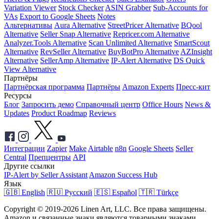
Variation Viewer
Stock Checker
ASIN Grabber
Sub-Accounts for
VAs
Export to Google Sheets
Notes
Альтернативы
Aura Alternative
StreetPricer Alternative
BQool
Alternative
Seller Snap Alternative
Repricer.com Alternative
Analyzer.Tools Alternative
Scan Unlimited Alternative
SmartScout
Alternative
RevSeller Alternative
BuyBotPro Alternative
AZInsight
Alternative
SellerAmp Alternative
IP-Alert Alternative
DS Quick
View Alternative
Партнёры
Партнёрская программа
Партнёры
Amazon Experts
Пресс-кит
Ресурсы
Блог
Запросить демо
Справочный центр
Office Hours
News &
Updates
Product Roadmap
Reviews
Интеграции
Zapier
Make
Airtable
n8n
Google Sheets
Seller
Central
Препцентры
API
Другие ссылки
IP-Alert by Seller Assistant
Amazon Success Hub
Язык
🇬🇧 English
🇷🇺 Русский
🇪🇸 Español
🇹🇷 Türkçe
Copyright © 2019-2026 Linen Art, LLC. Все права защищены.
Amazon и связанные знаки являются товарными знаками