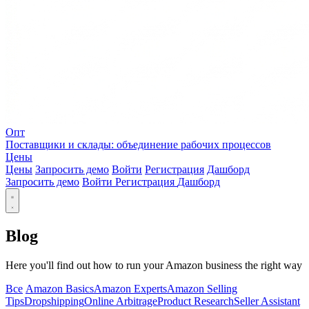
Опт
Поставщики и склады: объединение рабочих процессов
Цены
Цены
Запросить демо
Войти
Регистрация
Дашборд
Запросить демо
Войти
Регистрация
Дашборд
Blog
Here you'll find out how to run your Amazon business the right way
Все
Amazon Basics
Amazon Experts
Amazon Selling
Tips
Dropshipping
Online Arbitrage
Product Research
Seller Assistant