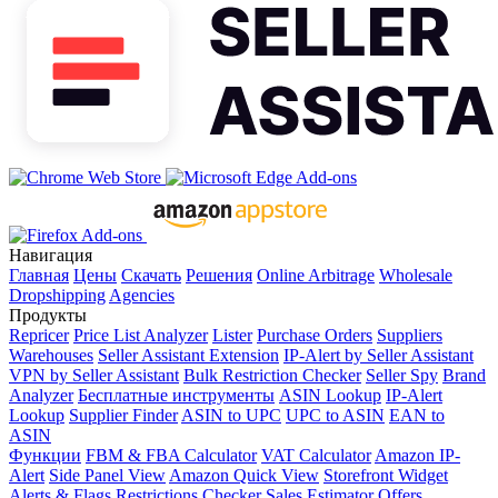
Навигация
Главная
Цены
Скачать
Решения
Online Arbitrage
Wholesale
Dropshipping
Agencies
Продукты
Repricer
Price List Analyzer
Lister
Purchase Orders
Suppliers
Warehouses
Seller Assistant Extension
IP-Alert by Seller Assistant
VPN by Seller Assistant
Bulk Restriction Checker
Seller Spy
Brand
Analyzer
Бесплатные инструменты
ASIN Lookup
IP-Alert
Lookup
Supplier Finder
ASIN to UPC
UPC to ASIN
EAN to
ASIN
Функции
FBM & FBA Calculator
VAT Calculator
Amazon IP-
Alert
Side Panel View
Amazon Quick View
Storefront Widget
Alerts & Flags
Restrictions Checker
Sales Estimator
Offers