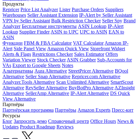
Продукты
Repricer
Price List Analyzer
Lister
Purchase Orders
Suppliers
Warehouses
Seller Assistant Extension
IP-Alert by Seller Assistant
VPN by Seller Assistant
Bulk Restriction Checker
Seller Spy
Brand
Analyzer
Бесплатные инструменты
ASIN Lookup
IP-Alert
Lookup
Supplier Finder
ASIN to UPC
UPC to ASIN
EAN to
ASIN
Функции
FBM & FBA Calculator
VAT Calculator
Amazon IP-
Alert
Side Panel View
Amazon Quick View
Storefront Widget
Alerts & Flags
Restrictions Checker
Sales Estimator
Offers
Variation Viewer
Stock Checker
ASIN Grabber
Sub-Accounts for
VAs
Export to Google Sheets
Notes
Альтернативы
Aura Alternative
StreetPricer Alternative
BQool
Alternative
Seller Snap Alternative
Repricer.com Alternative
Analyzer.Tools Alternative
Scan Unlimited Alternative
SmartScout
Alternative
RevSeller Alternative
BuyBotPro Alternative
AZInsight
Alternative
SellerAmp Alternative
IP-Alert Alternative
DS Quick
View Alternative
Партнёры
Партнёрская программа
Партнёры
Amazon Experts
Пресс-кит
Ресурсы
Блог
Запросить демо
Справочный центр
Office Hours
News &
Updates
Product Roadmap
Reviews