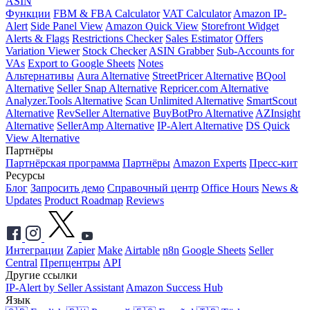
ASIN
Функции
FBM & FBA Calculator
VAT Calculator
Amazon IP-
Alert
Side Panel View
Amazon Quick View
Storefront Widget
Alerts & Flags
Restrictions Checker
Sales Estimator
Offers
Variation Viewer
Stock Checker
ASIN Grabber
Sub-Accounts for
VAs
Export to Google Sheets
Notes
Альтернативы
Aura Alternative
StreetPricer Alternative
BQool
Alternative
Seller Snap Alternative
Repricer.com Alternative
Analyzer.Tools Alternative
Scan Unlimited Alternative
SmartScout
Alternative
RevSeller Alternative
BuyBotPro Alternative
AZInsight
Alternative
SellerAmp Alternative
IP-Alert Alternative
DS Quick
View Alternative
Партнёры
Партнёрская программа
Партнёры
Amazon Experts
Пресс-кит
Ресурсы
Блог
Запросить демо
Справочный центр
Office Hours
News &
Updates
Product Roadmap
Reviews
Интеграции
Zapier
Make
Airtable
n8n
Google Sheets
Seller
Central
Препцентры
API
Другие ссылки
IP-Alert by Seller Assistant
Amazon Success Hub
Язык