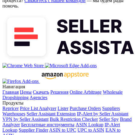
процесса?
Свяжитесь с нашей командой
— мы будем рады
помочь.
Навигация
Главная
Цены
Скачать
Решения
Online Arbitrage
Wholesale
Dropshipping
Agencies
Продукты
Repricer
Price List Analyzer
Lister
Purchase Orders
Suppliers
Warehouses
Seller Assistant Extension
IP-Alert by Seller Assistant
VPN by Seller Assistant
Bulk Restriction Checker
Seller Spy
Brand
Analyzer
Бесплатные инструменты
ASIN Lookup
IP-Alert
Lookup
Supplier Finder
ASIN to UPC
UPC to ASIN
EAN to