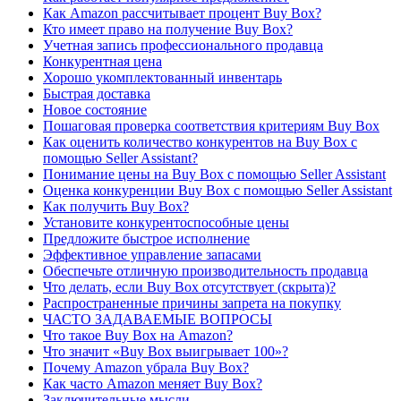
Как Amazon рассчитывает процент Buy Box?
Кто имеет право на получение Buy Box?
Учетная запись профессионального продавца
Конкурентная цена
Хорошо укомплектованный инвентарь
Быстрая доставка
Новое состояние
Пошаговая проверка соответствия критериям Buy Box
Как оценить количество конкурентов на Buy Box с
помощью Seller Assistant?
Понимание цены на Buy Box с помощью Seller Assistant
Оценка конкуренции Buy Box с помощью Seller Assistant
Как получить Buy Box?
Установите конкурентоспособные цены
Предложите быстрое исполнение
Эффективное управление запасами
Обеспечьте отличную производительность продавца
Что делать, если Buy Box отсутствует (скрыта)?
Распространенные причины запрета на покупку
ЧАСТО ЗАДАВАЕМЫЕ ВОПРОСЫ
Что такое Buy Box на Amazon?
Что значит «Buy Box выигрывает 100»?
Почему Amazon убрала Buy Box?
Как часто Amazon меняет Buy Box?
Заключительные мысли