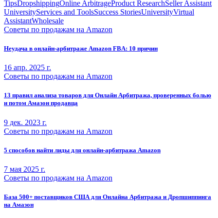
Tips
Dropshipping
Online Arbitrage
Product Research
Seller Assistant
University
Services and Tools
Success Stories
University
Virtual
Assistant
Wholesale
Советы по продажам на Amazon
Неудача в онлайн-арбитраже Amazon FBA: 10 причин
16 апр. 2025 г.
Советы по продажам на Amazon
13 правил анализа товаров для Онлайн Арбитража, проверенных болью
и потом Амазон продавца
9 дек. 2023 г.
Советы по продажам на Amazon
5 способов найти лиды для онлайн-арбитража Amazon
7 мая 2025 г.
Советы по продажам на Amazon
База 500+ поставщиков США для Онлайна Арбитража и Дропшиппинга
на Амазон