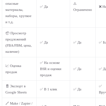
опасные
⚠️
✅ Да
❌ Н
материалы,
Ограничено
наборы, хрупкое
и т.д.
📦 Просмотр
предложений
✅ Да
✅ Да
✅ Б
(FBA/FBM, цена,
наличие)
✅ На основе
📈 Оценка
BSR и оценки
✅ Да
✅ Д
продаж
продаж
🧾 Экспорт в
✅
✅ В 1 клик
✅ Да
Google Sheets
Вру
🔗 Make / Zapier /