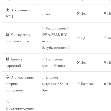
🌍 Встроенный
✅ Да
❌ Нет
❌ Н
VPN
✅ Расширенный
🧮 Калькулятор
(FBA/FBM, ROI,
✅ Да
✅ Д
прибыльности
налог,
безубыточность)
🛍️ Анализ
✅ На основе
❌ Нет
❌ Н
вариаций
доли рейтинга
🕵️ Отслеживание
✅ Виджет
витрин/
витрины + Seller
✅ Базовая
❌ Н
продавцов
Spy
⚠️
Предупреждения: