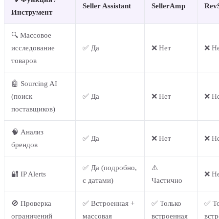
Seller Assistant
SellerAmp
RevS
Инструмент
🔍 Массовое
исследование
✅ Да
❌ Нет
❌ Н
товаров
🤖 Sourcing AI
(поиск
✅ Да
❌ Нет
❌ Н
поставщиков)
🧠 Анализ
✅ Да
❌ Нет
❌ Н
брендов
✅ Да (подробно,
⚠️
🔐 IP Alerts
❌ Н
с датами)
Частично
🚫 Проверка
✅ Встроенная +
✅ Только
✅ Т
ограничений
массовая
встроенная
встр