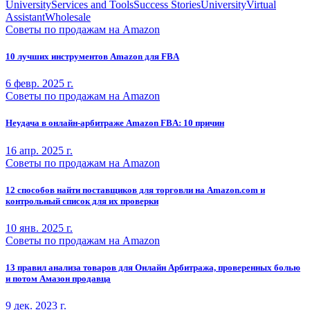
University
Services and Tools
Success Stories
University
Virtual
Assistant
Wholesale
Советы по продажам на Amazon
10 лучших инструментов Amazon для FBA
6 февр. 2025 г.
Советы по продажам на Amazon
Неудача в онлайн-арбитраже Amazon FBA: 10 причин
16 апр. 2025 г.
Советы по продажам на Amazon
12 способов найти поставщиков для торговли на Amazon.com и
контрольный список для их проверки
10 янв. 2025 г.
Советы по продажам на Amazon
13 правил анализа товаров для Онлайн Арбитража, проверенных болью
и потом Амазон продавца
9 дек. 2023 г.