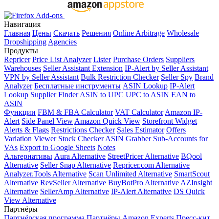
Навигация
Главная
Цены
Скачать
Решения
Online Arbitrage
Wholesale
Dropshipping
Agencies
Продукты
Repricer
Price List Analyzer
Lister
Purchase Orders
Suppliers
Warehouses
Seller Assistant Extension
IP-Alert by Seller Assistant
VPN by Seller Assistant
Bulk Restriction Checker
Seller Spy
Brand
Analyzer
Бесплатные инструменты
ASIN Lookup
IP-Alert
Lookup
Supplier Finder
ASIN to UPC
UPC to ASIN
EAN to
ASIN
Функции
FBM & FBA Calculator
VAT Calculator
Amazon IP-
Alert
Side Panel View
Amazon Quick View
Storefront Widget
Alerts & Flags
Restrictions Checker
Sales Estimator
Offers
Variation Viewer
Stock Checker
ASIN Grabber
Sub-Accounts for
VAs
Export to Google Sheets
Notes
Альтернативы
Aura Alternative
StreetPricer Alternative
BQool
Alternative
Seller Snap Alternative
Repricer.com Alternative
Analyzer.Tools Alternative
Scan Unlimited Alternative
SmartScout
Alternative
RevSeller Alternative
BuyBotPro Alternative
AZInsight
Alternative
SellerAmp Alternative
IP-Alert Alternative
DS Quick
View Alternative
Партнёры
Партнёрская программа
Партнёры
Amazon Experts
Пресс-кит