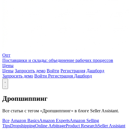
Опт
Поставщики и склады: объединение рабочих процессов
Цены
Цены
Запросить демо
Войти
Регистрация
Дашборд
Запросить демо
Войти
Регистрация
Дашборд
Дропшиппинг
Все статьи с тегом «Дропшиппинг» в блоге Seller Assistant.
Все
Amazon Basics
Amazon Experts
Amazon Selling
Tips
Dropshipping
Online Arbitrage
Product Research
Seller Assistant