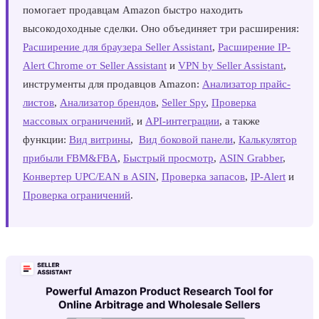
помогает продавцам Amazon быстро находить
высокодоходные сделки. Оно объединяет три расширения:
Расширение для браузера Seller Assistant
,
Расширение IP-
Alert Chrome от Seller Assistant
и
VPN by Seller Assistant
,
инструменты для продавцов Amazon:
Анализатор прайс-
листов
,
Анализатор брендов
,
Seller Spy
,
Проверка
массовых ограничений
, и
API-интеграции
, а также
функции:
Вид витрины
,
Вид боковой панели
,
Калькулятор
прибыли FBM&FBA
,
Быстрый просмотр
,
ASIN Grabber
,
Конвертер UPC/EAN в ASIN
,
Проверка запасов
,
IP-Alert
и
Проверка ограничений
.