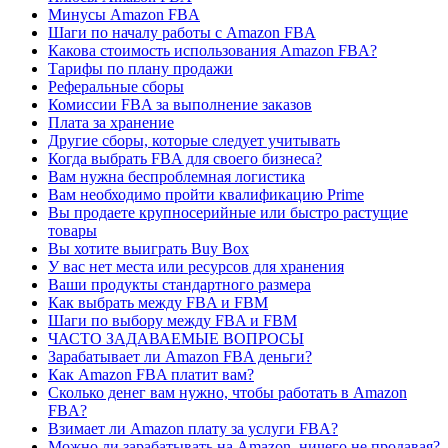
Минусы Amazon FBA
Шаги по началу работы с Amazon FBA
Какова стоимость использования Amazon FBA?
Тарифы по плану продажи
Реферальные сборы
Комиссии FBA за выполнение заказов
Плата за хранение
Другие сборы, которые следует учитывать
Когда выбрать FBA для своего бизнеса?
Вам нужна беспроблемная логистика
Вам необходимо пройти квалификацию Prime
Вы продаете крупносерийные или быстро растущие
товары
Вы хотите выиграть Buy Box
У вас нет места или ресурсов для хранения
Ваши продукты стандартного размера
Как выбрать между FBA и FBM
Шаги по выбору между FBA и FBM
ЧАСТО ЗАДАВАЕМЫЕ ВОПРОСЫ
Зарабатывает ли Amazon FBA деньги?
Как Amazon FBA платит вам?
Сколько денег вам нужно, чтобы работать в Amazon
FBA?
Взимает ли Amazon плату за услуги FBA?
Можно ли зарабатывать на Amazon, ничего не продавая?