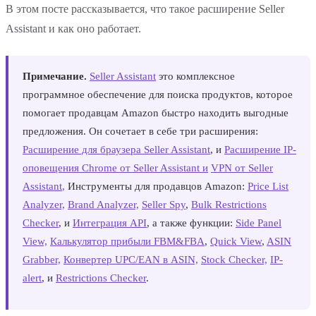
В этом посте рассказывается, что такое расширение Seller
Assistant и как оно работает.
Примечание.
Seller Assistant
это комплексное
программное обеспечение для поиска продуктов, которое
помогает продавцам Amazon быстро находить выгодные
предложения. Он сочетает в себе три расширения:
Расширение для браузера Seller Assistant
, и
Расширение IP-
оповещения Chrome от Seller Assistant и
VPN от Seller
Assistant
,
Инструменты для продавцов Amazon:
Price List
Analyzer,
Brand Analyzer,
Seller Spy
,
Bulk Restrictions
Checker
, и
Интеграция API
, а также функции:
Side Panel
View,
Калькулятор прибыли FBM&FBA
,
Quick View
,
ASIN
Grabber,
Конвертер UPC/EAN в ASIN,
Stock Checker,
IP-
alert
, и
Restrictions Checker
.