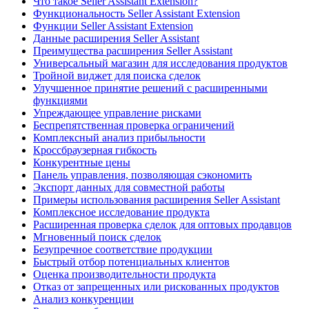
Что такое Seller Assistant Extension?
Функциональность Seller Assistant Extension
Функции Seller Assistant Extension
Данные расширения Seller Assistant
Преимущества расширения Seller Assistant
Универсальный магазин для исследования продуктов
Тройной виджет для поиска сделок
Улучшенное принятие решений с расширенными
функциями
Упреждающее управление рисками
Беспрепятственная проверка ограничений
Комплексный анализ прибыльности
Кроссбраузерная гибкость
Конкурентные цены
Панель управления, позволяющая сэкономить
Экспорт данных для совместной работы
Примеры использования расширения Seller Assistant
Комплексное исследование продукта
Расширенная проверка сделок для оптовых продавцов
Мгновенный поиск сделок
Безупречное соответствие продукции
Быстрый отбор потенциальных клиентов
Оценка производительности продукта
Отказ от запрещенных или рискованных продуктов
Анализ конкуренции