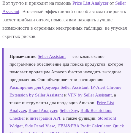
Вот тут-то и приходит на помощь
Price List Analyzer
от
Seller
Assistant
. Это самый эффективный способ автоматизировать
расчет прибыли оптом, помогая вам находить лучшие
возможности в огромных электронных таблицах, не упуская
скрытых рисков.
Примечание.
Seller Assistant
— это комплексное
программное обеспечение для поиска продуктов, которое
помогает продавцам Amazon быстро находить выгодные
предложения. Оно объединяет три расширения:
Расширение для браузера Seller Assistant
,
IP-Alert Chrome
Extension by Seller Assistant
и
VPN by Seller Assistant
, а
также инструменты для продавцов Amazon:
Price List
Analyzer
,
Brand Analyzer
,
Seller Spy
,
Bulk Restrictions
Checker
и
интеграции API
, а также функции:
Storefront
Widget
,
Side Panel View
,
FBM&FBA Profit Calculator
,
Quick