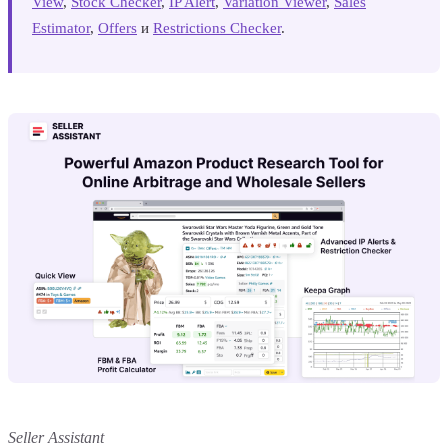
View
,
Stock Checker
,
IP Alert
,
Variation Viewer
,
Sales
Estimator
,
Offers
и
Restrictions Checker
.
Seller Assistant