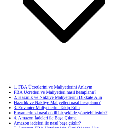
1. FBA Ücretlerini ve Maliyetlerini Anlayın
FBA Ücretleri ve Maliyetleri nasıl hesaplanır?
2. Hazırlık ve Nakliye Maliyetlerini Dikkate Alın
Hazırlık ve Nakliye Maliyetleri nasıl hesaplanır?
3. Envanter Maliyetlerini Takip Edin
Envanterinizi nasıl etkili bir şekilde yönetebilirsiniz?
4. Amazon İadeleri ile Başa Çıkma
Amazon iadeleri ile nasıl başa çıkılır?