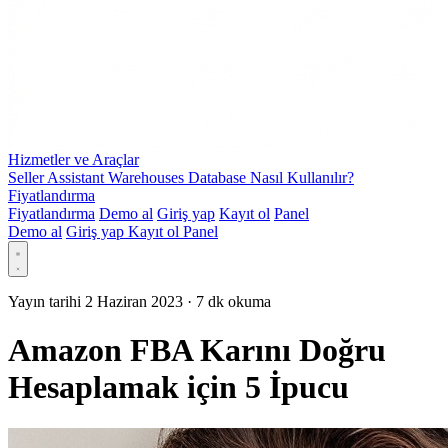
Hizmetler ve Araçlar
Seller Assistant Warehouses Database Nasıl Kullanılır?
Fiyatlandırma
Fiyatlandırma
Demo al
Giriş yap
Kayıt ol
Panel
Demo al
Giriş yap
Kayıt ol
Panel
Yayın tarihi 2 Haziran 2023
·
7 dk okuma
Amazon FBA Karını Doğru
Hesaplamak için 5 İpucu