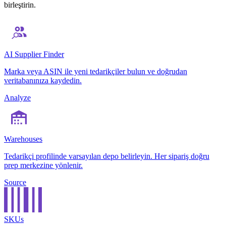
birleştirin.
AI Supplier Finder
Marka veya ASIN ile yeni tedarikçiler bulun ve doğrudan
veritabanınıza kaydedin.
Analyze
Warehouses
Tedarikçi profilinde varsayılan depo belirleyin. Her sipariş doğru
prep merkezine yönlenir.
Source
SKUs