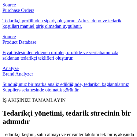
Source
Purchase Orders
Tedarikçi profilinden sipariş oluşturun. Adres, depo ve tedarik
koşulları manuel giriş olmadan uygulanır.
Source
Product Database
Fiyat listesinden eklenen ürünler, profilde ve veritabanınızda
saklanan tedarikçi teklifleri oluşturur.
Analyze
Brand Analyzer
Sunduğunuz bir marka analiz edildiğinde, tedarikçi bağlantılarınız
Suppliers sekmesinde otomatik görünür.
İŞ AKIŞINIZI TAMAMLAYIN
Tedarikçi yönetimi, tedarik sürecinin bir
adımıdır
Tedarikçi keşfini, satın almayı ve envanter takibini tek bir iş akışında