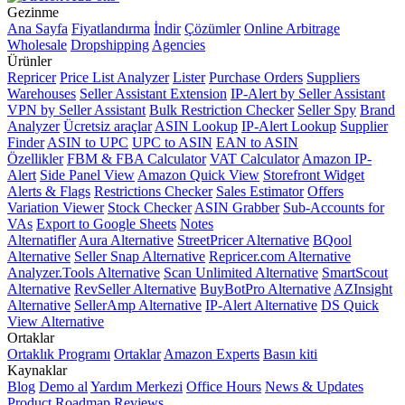
Gezinme
Ana Sayfa
Fiyatlandırma
İndir
Çözümler
Online Arbitrage
Wholesale
Dropshipping
Agencies
Ürünler
Repricer
Price List Analyzer
Lister
Purchase Orders
Suppliers
Warehouses
Seller Assistant Extension
IP-Alert by Seller Assistant
VPN by Seller Assistant
Bulk Restriction Checker
Seller Spy
Brand
Analyzer
Ücretsiz araçlar
ASIN Lookup
IP-Alert Lookup
Supplier
Finder
ASIN to UPC
UPC to ASIN
EAN to ASIN
Özellikler
FBM & FBA Calculator
VAT Calculator
Amazon IP-
Alert
Side Panel View
Amazon Quick View
Storefront Widget
Alerts & Flags
Restrictions Checker
Sales Estimator
Offers
Variation Viewer
Stock Checker
ASIN Grabber
Sub-Accounts for
VAs
Export to Google Sheets
Notes
Alternatifler
Aura Alternative
StreetPricer Alternative
BQool
Alternative
Seller Snap Alternative
Repricer.com Alternative
Analyzer.Tools Alternative
Scan Unlimited Alternative
SmartScout
Alternative
RevSeller Alternative
BuyBotPro Alternative
AZInsight
Alternative
SellerAmp Alternative
IP-Alert Alternative
DS Quick
View Alternative
Ortaklar
Ortaklık Programı
Ortaklar
Amazon Experts
Basın kiti
Kaynaklar
Blog
Demo al
Yardım Merkezi
Office Hours
News & Updates
Product Roadmap
Reviews