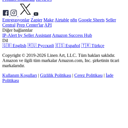
Entegrasyonlar
Zapier
Make
Airtable
n8n
Google Sheets
Seller
Central
Prep Center'lar
API
Diğer bağlantılar
IP-Alert by Seller Assistant
Amazon Success Hub
Dil
🇬🇧 English
🇷🇺 Русский
🇪🇸 Español
🇹🇷 Türkçe
Copyright © 2019-2026 Linen Art, LLC. Tüm hakları saklıdır.
Amazon ve ilgili tüm markalar Amazon.com, Inc. şirketinin ticari
markalarıdır.
Kullanım Koşulları
|
Gizlilik Politikası
|
Çerez Politikası
|
İade
Politikası