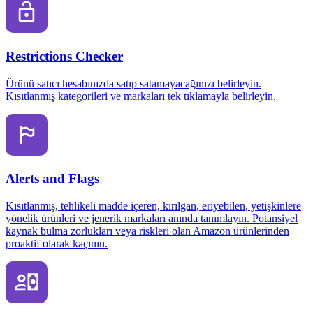
Restrictions Checker
Ürünü satıcı hesabınızda satıp satamayacağınızı belirleyin.
Kısıtlanmış kategorileri ve markaları tek tıklamayla belirleyin.
Alerts and Flags
Kısıtlanmış, tehlikeli madde içeren, kırılgan, eriyebilen, yetişkinlere
yönelik ürünleri ve jenerik markaları anında tanımlayın. Potansiyel
kaynak bulma zorlukları veya riskleri olan Amazon ürünlerinden
proaktif olarak kaçının.