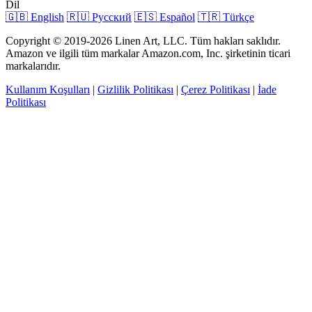
Dil
🇬🇧 English
🇷🇺 Русский
🇪🇸 Español
🇹🇷 Türkçe
Copyright © 2019-2026 Linen Art, LLC. Tüm hakları saklıdır.
Amazon ve ilgili tüm markalar Amazon.com, Inc. şirketinin ticari
markalarıdır.
Kullanım Koşulları
|
Gizlilik Politikası
|
Çerez Politikası
|
İade
Politikası