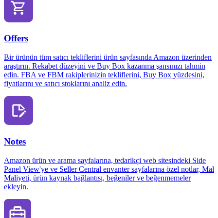
Offers
Bir ürünün tüm satıcı tekliflerini ürün sayfasında Amazon üzerinden
araştırın. Rekabet düzeyini ve Buy Box kazanma şansınızı tahmin
edin. FBA ve FBM rakiplerinizin tekliflerini, Buy Box yüzdesini,
fiyatlarını ve satıcı stoklarını analiz edin.
Notes
Amazon ürün ve arama sayfalarına, tedarikçi web sitesindeki Side
Panel View'ye ve Seller Central envanter sayfalarına özel notlar, Mal
Maliyeti, ürün kaynak bağlantısı, beğeniler ve beğenmemeler
ekleyin.