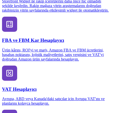
Storefront Widget ile rakip içgörülerini daha önce hiç olmadığı
şekilde keşfedin. Rakip mağaza vitrin araştırmalarını doğrudan
rakibinizin vitrin sayfalarında etkileşimli widget ile otomatikleştirin.
FBA ve FBM Kar Hesaplayıcı
Ürün kârını, ROI'yi ve marjı, Amazon FBA ve FBM ücretlerini,
başabaş noktasını, lojistik maliyetlerini, satış vergisini ve VAT'yi
doğrudan Amazon ürün sayfalarında hesaplayın.
VAT Hesaplayıcı
Avrupa, ABD veya Kanada'daki satıcılar için Avrupa VAT'ını ve
planlarını kolayca hesaplayın.