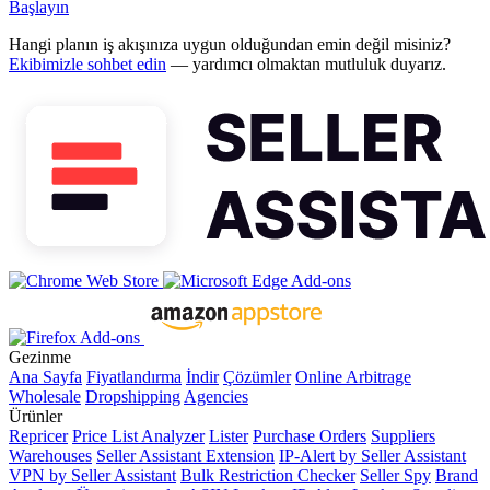
Başlayın
Hangi planın iş akışınıza uygun olduğundan emin değil misiniz?
Ekibimizle sohbet edin
— yardımcı olmaktan mutluluk duyarız.
Gezinme
Ana Sayfa
Fiyatlandırma
İndir
Çözümler
Online Arbitrage
Wholesale
Dropshipping
Agencies
Ürünler
Repricer
Price List Analyzer
Lister
Purchase Orders
Suppliers
Warehouses
Seller Assistant Extension
IP-Alert by Seller Assistant
VPN by Seller Assistant
Bulk Restriction Checker
Seller Spy
Brand