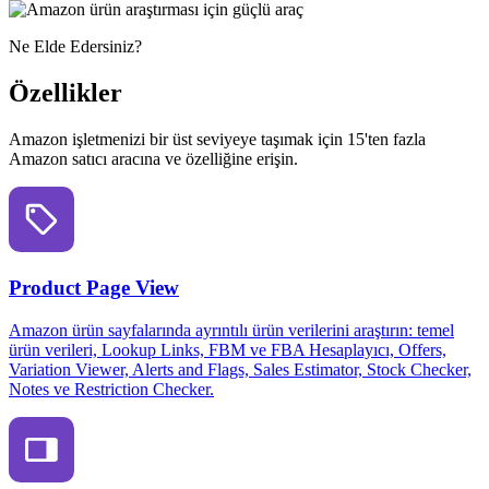
Ne Elde Edersiniz?
Özellikler
Amazon işletmenizi bir üst seviyeye taşımak için 15'ten fazla
Amazon satıcı aracına ve özelliğine erişin.
Product Page View
Amazon ürün sayfalarında ayrıntılı ürün verilerini araştırın: temel
ürün verileri, Lookup Links, FBM ve FBA Hesaplayıcı, Offers,
Variation Viewer, Alerts and Flags, Sales Estimator, Stock Checker,
Notes ve Restriction Checker.