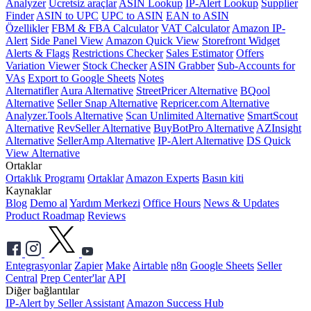
Analyzer
Ücretsiz araçlar
ASIN Lookup
IP-Alert Lookup
Supplier
Finder
ASIN to UPC
UPC to ASIN
EAN to ASIN
Özellikler
FBM & FBA Calculator
VAT Calculator
Amazon IP-
Alert
Side Panel View
Amazon Quick View
Storefront Widget
Alerts & Flags
Restrictions Checker
Sales Estimator
Offers
Variation Viewer
Stock Checker
ASIN Grabber
Sub-Accounts for
VAs
Export to Google Sheets
Notes
Alternatifler
Aura Alternative
StreetPricer Alternative
BQool
Alternative
Seller Snap Alternative
Repricer.com Alternative
Analyzer.Tools Alternative
Scan Unlimited Alternative
SmartScout
Alternative
RevSeller Alternative
BuyBotPro Alternative
AZInsight
Alternative
SellerAmp Alternative
IP-Alert Alternative
DS Quick
View Alternative
Ortaklar
Ortaklık Programı
Ortaklar
Amazon Experts
Basın kiti
Kaynaklar
Blog
Demo al
Yardım Merkezi
Office Hours
News & Updates
Product Roadmap
Reviews
Entegrasyonlar
Zapier
Make
Airtable
n8n
Google Sheets
Seller
Central
Prep Center'lar
API
Diğer bağlantılar
IP-Alert by Seller Assistant
Amazon Success Hub