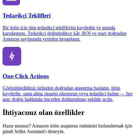
Tedarikçi Teklifleri
Bir ürün için tüm tedarikçi tekliflerini kaydedin ve anında
karşılaştırın. Tedarikçi değiştirdikçe kâr, ROI ve marj doğrudan
Amazon sayfasında yeniden hesaplanır.
One-Click Actions
Görüntülediğiniz üründen doğrudan araştırma başlatın, ürün
kaydedin, satın alma siparişi oluşturun veya tedarikçi bulun — her
araç doğru bağlamla önceden doldurulmuş şekilde açılır.
İhtiyacınız olan özellikler
Hazır mısınız? Amazon ürün araştırma rutininizi hızlandırmak için
şimdi Seller Assistant'ı deneyin.