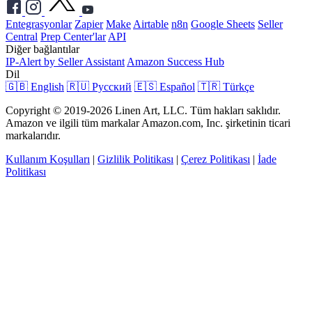
Entegrasyonlar
Zapier
Make
Airtable
n8n
Google Sheets
Seller
Central
Prep Center'lar
API
Diğer bağlantılar
IP-Alert by Seller Assistant
Amazon Success Hub
Dil
🇬🇧 English
🇷🇺 Русский
🇪🇸 Español
🇹🇷 Türkçe
Copyright © 2019-2026 Linen Art, LLC. Tüm hakları saklıdır.
Amazon ve ilgili tüm markalar Amazon.com, Inc. şirketinin ticari
markalarıdır.
Kullanım Koşulları
|
Gizlilik Politikası
|
Çerez Politikası
|
İade
Politikası