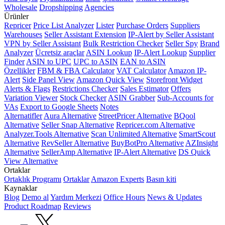
Wholesale
Dropshipping
Agencies
Ürünler
Repricer
Price List Analyzer
Lister
Purchase Orders
Suppliers
Warehouses
Seller Assistant Extension
IP-Alert by Seller Assistant
VPN by Seller Assistant
Bulk Restriction Checker
Seller Spy
Brand
Analyzer
Ücretsiz araçlar
ASIN Lookup
IP-Alert Lookup
Supplier
Finder
ASIN to UPC
UPC to ASIN
EAN to ASIN
Özellikler
FBM & FBA Calculator
VAT Calculator
Amazon IP-
Alert
Side Panel View
Amazon Quick View
Storefront Widget
Alerts & Flags
Restrictions Checker
Sales Estimator
Offers
Variation Viewer
Stock Checker
ASIN Grabber
Sub-Accounts for
VAs
Export to Google Sheets
Notes
Alternatifler
Aura Alternative
StreetPricer Alternative
BQool
Alternative
Seller Snap Alternative
Repricer.com Alternative
Analyzer.Tools Alternative
Scan Unlimited Alternative
SmartScout
Alternative
RevSeller Alternative
BuyBotPro Alternative
AZInsight
Alternative
SellerAmp Alternative
IP-Alert Alternative
DS Quick
View Alternative
Ortaklar
Ortaklık Programı
Ortaklar
Amazon Experts
Basın kiti
Kaynaklar
Blog
Demo al
Yardım Merkezi
Office Hours
News & Updates
Product Roadmap
Reviews