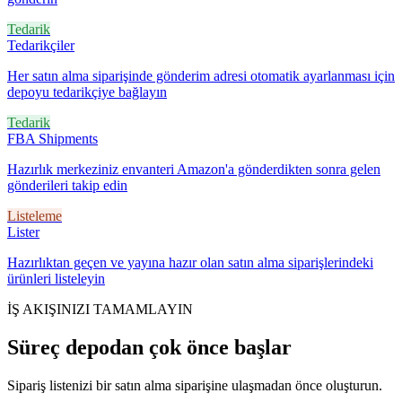
Tedarik
Tedarikçiler
Her satın alma siparişinde gönderim adresi otomatik ayarlanması için
depoyu tedarikçiye bağlayın
Tedarik
FBA Shipments
Hazırlık merkeziniz envanteri Amazon'a gönderdikten sonra gelen
gönderileri takip edin
Listeleme
Lister
Hazırlıktan geçen ve yayına hazır olan satın alma siparişlerindeki
ürünleri listeleyin
İŞ AKIŞINIZI TAMAMLAYIN
Süreç depodan çok önce başlar
Sipariş listenizi bir satın alma siparişine ulaşmadan önce oluşturun.