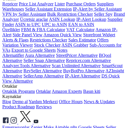
Repricer
Price List Analyzer
Lister
Purchase Orders
Suppliers
Warehouses
Seller Assistant Extension
IP-Alert by Seller Assistant
VPN by Seller Assistant
Bulk Restriction Checker
Seller Spy
Brand
Analyzer
Ücretsiz araçlar
ASIN Lookup
IP-Alert Lookup
Supplier
Finder
ASIN to UPC
UPC to ASIN
EAN to ASIN
Özellikler
FBM & FBA Calculator
VAT Calculator
Amazon IP-
Alert
Side Panel View
Amazon Quick View
Storefront Widget
Alerts & Flags
Restrictions Checker
Sales Estimator
Offers
Variation Viewer
Stock Checker
ASIN Grabber
Sub-Accounts for
VAs
Export to Google Sheets
Notes
Alternatifler
Aura Alternative
StreetPricer Alternative
BQool
Alternative
Seller Snap Alternative
Repricer.com Alternative
Analyzer.Tools Alternative
Scan Unlimited Alternative
SmartScout
Alternative
RevSeller Alternative
BuyBotPro Alternative
AZInsight
Alternative
SellerAmp Alternative
IP-Alert Alternative
DS Quick
View Alternative
Ortaklar
Ortaklık Programı
Ortaklar
Amazon Experts
Basın kiti
Kaynaklar
Blog
Demo al
Yardım Merkezi
Office Hours
News & Updates
Product Roadmap
Reviews
Entegrasyonlar
Zapier
Make
Airtable
n8n
Google Sheets
Seller