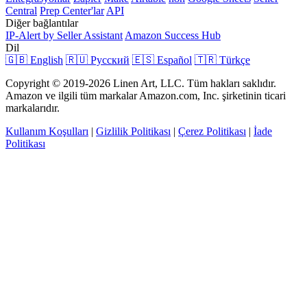
Central
Prep Center'lar
API
Diğer bağlantılar
IP-Alert by Seller Assistant
Amazon Success Hub
Dil
🇬🇧 English
🇷🇺 Русский
🇪🇸 Español
🇹🇷 Türkçe
Copyright © 2019-2026 Linen Art, LLC. Tüm hakları saklıdır.
Amazon ve ilgili tüm markalar Amazon.com, Inc. şirketinin ticari
markalarıdır.
Kullanım Koşulları
|
Gizlilik Politikası
|
Çerez Politikası
|
İade
Politikası