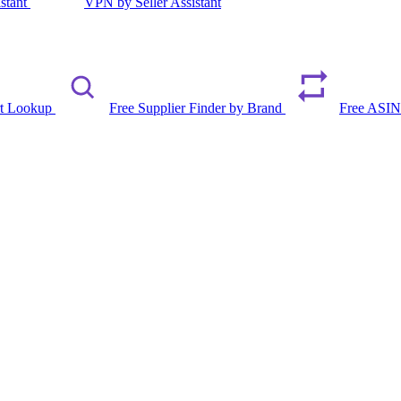
istant
VPN by Seller Assistant
rt Lookup
Free Supplier Finder by Brand
Free ASIN