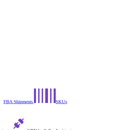
FBA Shipments
SKUs