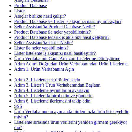
Araçları Destekler?
Product Database
Lister
Araçlar birlikte nasıl çalışır?
Product Database ve Lister iş akışınıza nasıl uyum sağlar?
Seller Assistant’ta Product Database Nedir?
Product Database ile neler yapabilirsiniz?
Product Database tedarik iş akışınızı nasıl geliştirir?
Seller Assistant’ta Lister Nedir?
Lister ile neler yapabilirsiniz?
Lister listeleme iş akışınızı nasıl basitleştirir?
Ürün Veritabanını Canlı Amazon Listelerine Dönüştürme
Adım Adım: Doğrudan Ürün Veritabanından Ürün Listeleme
Adım 1. Ürün Veritabanını Açın
Adım 2. Listelenecek ürünleri seçin
Adım 3. Lister’ı Ürün Veritabanından Başlatın
Adım 4. Listeleme ayrıntılarını ayarlayın
Adım 5. Listeleri kontrol edin ve gönderin
Adım 6. Listeleme ilerlemesini takip edin
SSS
Ürün Veritabanından aynı anda birden fazla ürün listeleyebilir
miyim?
Listeleme sırasında ürün verilerini yeniden girmem gerekiyor
mu?