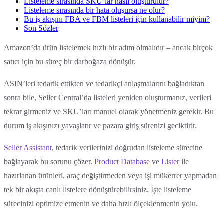
Listeleme sırasında SKU’lar nasıl oluşturulur?
Listeleme sırasında bir hata oluşursa ne olur?
Bu iş akışını FBA ve FBM listeleri için kullanabilir miyim?
Son Sözler
Amazon’da ürün listelemek hızlı bir adım olmalıdır – ancak birçok
satıcı için bu süreç bir darboğaza dönüşür.
ASIN’leri tedarik ettikten ve tedarikçi anlaşmalarını bağladıktan
sonra bile, Seller Central’da listeleri yeniden oluşturmanız, verileri
tekrar girmeniz ve SKU’ları manuel olarak yönetmeniz gerekir. Bu
durum iş akışınızı yavaşlatır ve pazara giriş sürenizi geciktirir.
Seller Assistant
, tedarik verilerinizi doğrudan listeleme sürecine
bağlayarak bu sorunu çözer.
Product Database
ve
Lister
ile
hazırlanan ürünleri, araç değiştirmeden veya işi mükerrer yapmadan
tek bir akışta canlı listelere dönüştürebilirsiniz. İşte listeleme
sürecinizi optimize etmenin ve daha hızlı ölçeklenmenin yolu.