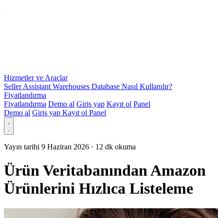
Hizmetler ve Araçlar
Seller Assistant Warehouses Database Nasıl Kullanılır?
Fiyatlandırma
Fiyatlandırma
Demo al
Giriş yap
Kayıt ol
Panel
Demo al
Giriş yap
Kayıt ol
Panel
Yayın tarihi 9 Haziran 2026
·
12 dk okuma
Ürün Veritabanından Amazon
Ürünlerini Hızlıca Listeleme