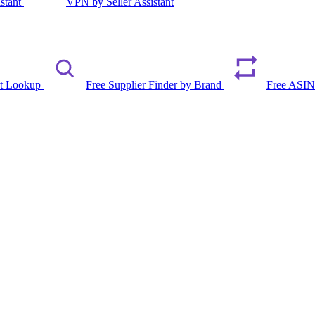
istant
VPN by Seller Assistant
rt Lookup
Free Supplier Finder by Brand
Free ASIN