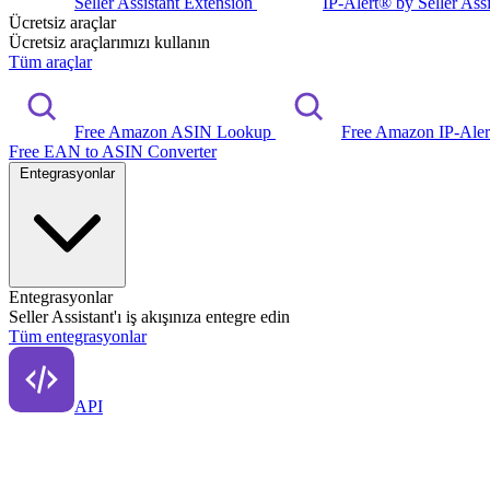
Seller Assistant Extension
IP-Alert® by Seller Ass
Ücretsiz araçlar
Ücretsiz araçlarımızı kullanın
Tüm araçlar
Free Amazon ASIN Lookup
Free Amazon IP-Ale
Free EAN to ASIN Converter
Entegrasyonlar
Entegrasyonlar
Seller Assistant'ı iş akışınıza entegre edin
Tüm entegrasyonlar
API