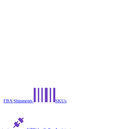
FBA Shipments
SKUs