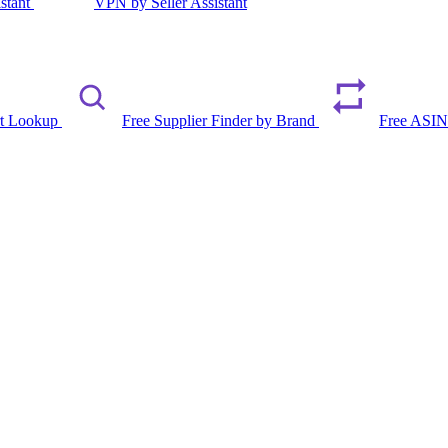
istant
VPN by Seller Assistant
rt Lookup
Free Supplier Finder by Brand
Free ASIN