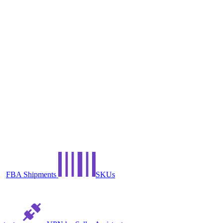
FBA Shipments
SKUs