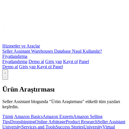
Hizmetler ve Araçlar
Seller Assistant Warehouses Database Nasıl Kullanılır?
Fiyatlandırma
Fiyatlandırma
Demo al
Giriş yap
Kayıt ol
Panel
Demo al
Giriş yap
Kayıt ol
Panel
Ürün Araştırması
Seller Assistant blogunda "Ürün Araştırması" etiketli tüm yazıları
keşfedin.
Tümü
Amazon Basics
Amazon Experts
Amazon Selling
Tips
Dropshipping
Online Arbitrage
Product Research
Seller Assistant
University
Services and Tools
Success Stories
University
Virtual