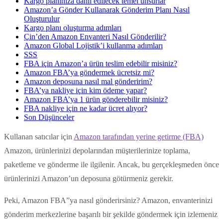
Kargo planınıza dahil edilecek temel unsurlar
Amazon’a Gönder Kullanarak Gönderim Planı Nasıl
Oluşturulur
Kargo planı oluşturma adımları
Çin’den Amazon Envanteri Nasıl Gönderilir?
Amazon Global Lojistik’i kullanma adımları
SSS
FBA için Amazon’a ürün teslim edebilir misiniz?
Amazon FBA’ya göndermek ücretsiz mi?
Amazon deposuna nasıl mal gönderirim?
FBA’ya nakliye için kim ödeme yapar?
Amazon FBA’ya 1 ürün gönderebilir misiniz?
FBA nakliye için ne kadar ücret alıyor?
Son Düşünceler
Kullanan satıcılar için
Amazon tarafından yerine getirme (FBA)
Amazon, ürünlerinizi depolarından müşterilerinize toplama,
paketleme ve gönderme ile ilgilenir. Ancak, bu gerçekleşmeden önce
ürünlerinizi Amazon’un deposuna götürmeniz gerekir.
Peki, Amazon FBA”ya nasıl gönderirsiniz? Amazon, envanterinizi
gönderim merkezlerine başarılı bir şekilde göndermek için izlemeniz