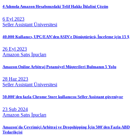
4 Adımda Amazon Hesabınızdaki Telif Hakkı İhlalini Çözün
6 Eyl 2023
Seller Assistant Üniversitesi
40.000 Kullanıcı, UPC/EAN'den ASIN'e Dönüştürücü, İnceleme için 15 $
26 Eyl 2023
Amazon Satış İpuçları
Amazon Online Arbitraj Potansiyel Müşterileri Bulmanın 5 Yolu
28 Haz 2023
Seller Assistant Üniversitesi
50.000'den fazla Chrome Store kullanıcısı Seller Assistant güveniyor
23 Şub 2024
Amazon Satış İpuçları
Amazon'da Çevrimiçi Arbitraj ve Dropshipping İçin 500'den Fazla ABD
Tedarikçisi