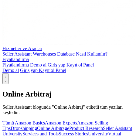
Hizmetler ve Araçlar
Seller Assistant Warehouses Database Nasıl Kullanılır?
Fiyatlandırma
Fiyatlandırma
Demo al
Giriş yap
Kayıt ol
Panel
Demo al
Giriş yap
Kayıt ol
Panel
Online Arbitraj
Seller Assistant blogunda "Online Arbitraj" etiketli tüm yazıları
keşfedin.
Tümü
Amazon Basics
Amazon Experts
Amazon Selling
Tips
Dropshipping
Online Arbitrage
Product Research
Seller Assistant
University
Services and Tools
Success Stories
University
Virtual