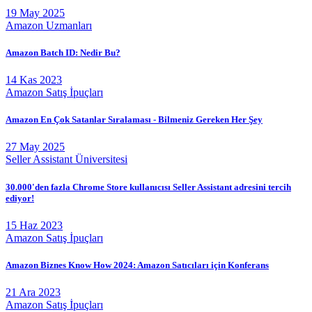
19 May 2025
Amazon Uzmanları
Amazon Batch ID: Nedir Bu?
14 Kas 2023
Amazon Satış İpuçları
Amazon En Çok Satanlar Sıralaması - Bilmeniz Gereken Her Şey
27 May 2025
Seller Assistant Üniversitesi
30.000'den fazla Chrome Store kullanıcısı Seller Assistant adresini tercih
ediyor!
15 Haz 2023
Amazon Satış İpuçları
Amazon Biznes Know How 2024: Amazon Satıcıları için Konferans
21 Ara 2023
Amazon Satış İpuçları