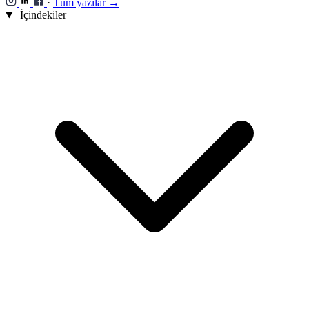
·
Tüm yazılar →
İçindekiler