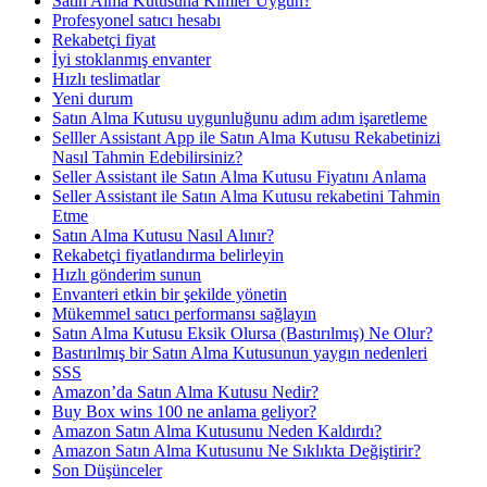
Satın Alma Kutusuna Kimler Uygun?
Profesyonel satıcı hesabı
Rekabetçi fiyat
İyi stoklanmış envanter
Hızlı teslimatlar
Yeni durum
Satın Alma Kutusu uygunluğunu adım adım işaretleme
Selller Assistant App ile Satın Alma Kutusu Rekabetinizi
Nasıl Tahmin Edebilirsiniz?
Seller Assistant ile Satın Alma Kutusu Fiyatını Anlama
Seller Assistant ile Satın Alma Kutusu rekabetini Tahmin
Etme
Satın Alma Kutusu Nasıl Alınır?
Rekabetçi fiyatlandırma belirleyin
Hızlı gönderim sunun
Envanteri etkin bir şekilde yönetin
Mükemmel satıcı performansı sağlayın
Satın Alma Kutusu Eksik Olursa (Bastırılmış) Ne Olur?
Bastırılmış bir Satın Alma Kutusunun yaygın nedenleri
SSS
Amazon’da Satın Alma Kutusu Nedir?
Buy Box wins 100 ne anlama geliyor?
Amazon Satın Alma Kutusunu Neden Kaldırdı?
Amazon Satın Alma Kutusunu Ne Sıklıkta Değiştirir?
Son Düşünceler