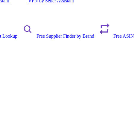
istant
VPN by Seller Assistant
rt Lookup
Free Supplier Finder by Brand
Free ASIN