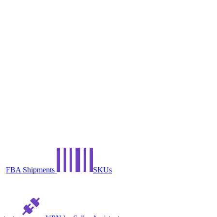
FBA Shipments
SKUs