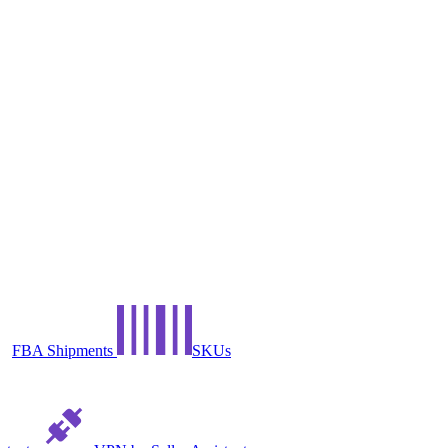
FBA Shipments
SKUs