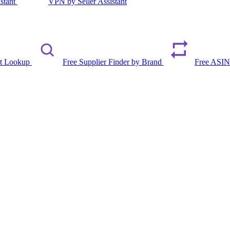
istant
VPN by Seller Assistant
rt Lookup
Free Supplier Finder by Brand
Free ASIN