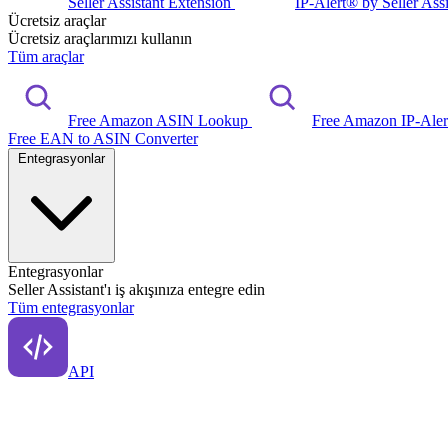
Seller Assistant Extension
IP-Alert® by Seller Ass
Ücretsiz araçlar
Ücretsiz araçlarımızı kullanın
Tüm araçlar
Free Amazon ASIN Lookup
Free Amazon IP-Ale
Free EAN to ASIN Converter
Entegrasyonlar
Entegrasyonlar
Seller Assistant'ı iş akışınıza entegre edin
Tüm entegrasyonlar
API