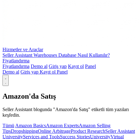
Hizmetler ve Araçlar
Seller Assistant Warehouses Database Nasıl Kullanılır?
Fiyatlandırma
Fiyatlandırma
Demo al
Giriş yap
Kayıt ol
Panel
Demo al
Giriş yap
Kayıt ol
Panel
Amazon'da Satış
Seller Assistant blogunda "Amazon'da Satış" etiketli tüm yazıları
keşfedin.
Tümü
Amazon Basics
Amazon Experts
Amazon Selling
Tips
Dropshipping
Online Arbitrage
Product Research
Seller Assistant
University
Services and Tools
Success Stories
University
Virtual