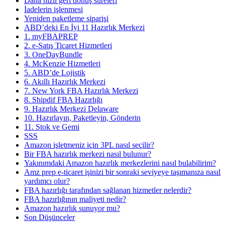
Daha hızlı geri dönüş süreleri
İadelerin işlenmesi
Yeniden paketleme siparişi
ABD’deki En İyi 11 Hazırlık Merkezi
1. myFBAPREP
2. e-Satış Ticaret Hizmetleri
3. OneDayBundle
4. McKenzie Hizmetleri
5. ABD’de Lojistik
6. Akıllı Hazırlık Merkezi
7. New York FBA Hazırlık Merkezi
8. Shipdif FBA Hazırlığı
9. Hazırlık Merkezi Delaware
10. Hazırlayın, Paketleyin, Gönderin
11. Stok ve Gemi
SSS
Amazon işletmeniz için 3PL nasıl seçilir?
Bir FBA hazırlık merkezi nasıl bulunur?
Yakınımdaki Amazon hazırlık merkezlerini nasıl bulabilirim?
Amz prep e-ticaret işinizi bir sonraki seviyeye taşımanıza nasıl
yardımcı olur?
FBA hazırlığı tarafından sağlanan hizmetler nelerdir?
FBA hazırlığının maliyeti nedir?
Amazon hazırlık sunuyor mu?
Son Düşünceler