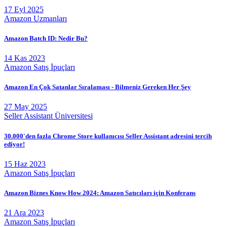
17 Eyl 2025
Amazon Uzmanları
Amazon Batch ID: Nedir Bu?
14 Kas 2023
Amazon Satış İpuçları
Amazon En Çok Satanlar Sıralaması - Bilmeniz Gereken Her Şey
27 May 2025
Seller Assistant Üniversitesi
30.000'den fazla Chrome Store kullanıcısı Seller Assistant adresini tercih
ediyor!
15 Haz 2023
Amazon Satış İpuçları
Amazon Biznes Know How 2024: Amazon Satıcıları için Konferans
21 Ara 2023
Amazon Satış İpuçları