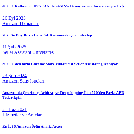
40.000 Kullanıcı, UPC/EAN'den ASIN'e Dönüştürücü, İnceleme için 15 $
26 Eyl 2023
Amazon Uzmanları
2025'te Buy Box'ı Daha Sık Kazanmak için 5 Strateji
11 Şub 2025
Seller Assistant Üniversitesi
50.000'den fazla Chrome Store kullanıcısı Seller Assistant güveniyor
23 Şub 2024
Amazon Satış İpuçları
Amazon'da Çevrimiçi Arbitraj ve Dropshipping İçin 500'den Fazla ABD
Tedarikçisi
21 Haz 2021
Hizmetler ve Araçlar
En İyi 6 Amazon Ürün Analiz Aracı