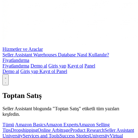
Hizmetler ve Araçlar
Seller Assistant Warehouses Database Nasıl Kullanılır?
Fiyatlandırma
Fiyatlandırma
Demo al
Giriş yap
Kayıt ol
Panel
Demo al
Giriş yap
Kayıt ol
Panel
Toptan Satış
Seller Assistant blogunda "Toptan Satış" etiketli tüm yazıları
keşfedin.
Tümü
Amazon Basics
Amazon Experts
Amazon Selling
Tips
Dropshipping
Online Arbitrage
Product Research
Seller Assistant
University
Services and Tools
Success Stories
University
Virtual