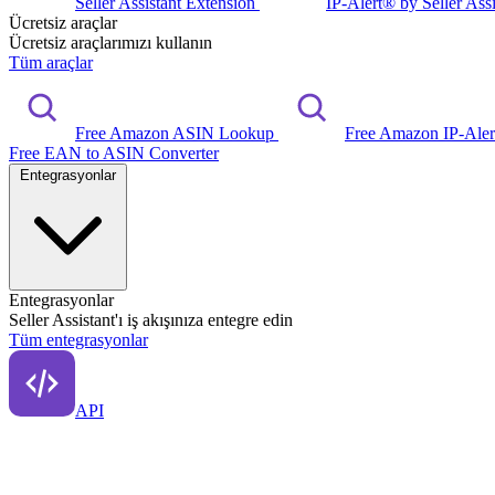
Seller Assistant Extension
IP-Alert® by Seller Ass
Ücretsiz araçlar
Ücretsiz araçlarımızı kullanın
Tüm araçlar
Free Amazon ASIN Lookup
Free Amazon IP-Ale
Free EAN to ASIN Converter
Entegrasyonlar
Entegrasyonlar
Seller Assistant'ı iş akışınıza entegre edin
Tüm entegrasyonlar
API