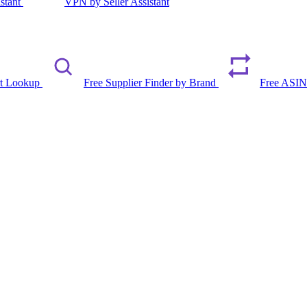
istant
VPN by Seller Assistant
rt Lookup
Free Supplier Finder by Brand
Free ASIN