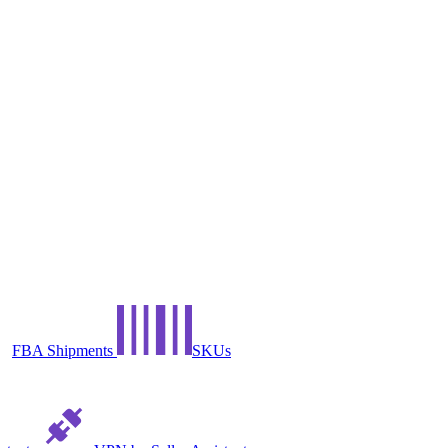
FBA Shipments
SKUs