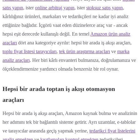
satış yapın
, ister
online arbitraj yapın
, ister
stoksuz satış yapın
,
kârlılığınız ürünleri, markaları ve tedarikçileri ne kadar iyi analiz
ettiğinize bağlıdır. İçgörü vaat eden düzinelerce araç var - ancak
hepsi eşit derecede kullanışlı değil. En temel
Amazon ürün analiz
araçları
dört ana kategoriye ayrılır: hepsi bir arada iş akışı araçları,
toplu fiyat listesi tarayıcıları
,
tek ürün araştırma araçları
ve
marka
analiz araçları
. Her biri kârlı envanteri bulmanıza, doğrulamanıza ve
ölçeklendirmenize yardımcı olmada benzersiz bir rol oynar.
Hepsi bir arada toptan iş akışı otomasyon
araçları
Hepsi bir arada iş akışı araçları, Amazon kaynak bulma ve analizinin
her adımını tek bir bağlantılı sisteme getirir. Ayrı uzantılar, e-tablolar
ve tarayıcılar arasında geçiş yapmak yerine,
tedarikçi fiyat listelerini
analiz etmekten
ve
kısıtlamaları kontrol etmekten
tedarikçileri