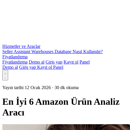
Hizmetler ve Araçlar
Seller Assistant Warehouses Database Nasıl Kullanılır?
Fiyatlandırma
Fiyatlandırma
Demo al
Giriş yap
Kayıt ol
Panel
Demo al
Giriş yap
Kayıt ol
Panel
Yayın tarihi 12 Ocak 2026
·
30 dk okuma
En İyi 6 Amazon Ürün Analiz
Aracı