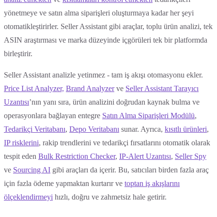
yönetmeye ve satın alma siparişleri oluşturmaya kadar her şeyi
otomatikleştirirler. Seller Assistant gibi araçlar, toplu ürün analizi, tek
ASIN araştırması ve marka düzeyinde içgörüleri tek bir platformda
birleştirir.
Seller Assistant analizle yetinmez - tam iş akışı otomasyonu ekler.
Price List Analyzer,
Brand Analyzer
ve
Seller Assistant Tarayıcı
Uzantısı
’nın yanı sıra, ürün analizini doğrudan kaynak bulma ve
operasyonlara bağlayan entegre
Satın Alma Siparişleri Modülü
,
Tedarikçi Veritabanı
,
Depo Veritabanı
sunar. Ayrıca,
kısıtlı ürünleri
,
IP risklerini
, rakip trendlerini ve tedarikçi fırsatlarını otomatik olarak
tespit eden
Bulk Restriction Checker
,
IP-Alert Uzantısı
,
Seller Spy
ve
Sourcing AI
gibi araçları da içerir. Bu, satıcıları birden fazla araç
için fazla ödeme yapmaktan kurtarır ve
toptan iş akışlarını
ölçeklendirmeyi
hızlı, doğru ve zahmetsiz hale getirir.