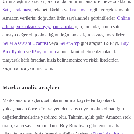
Ürün araştırma araçları, aynı anda bir ürünü analiz etmeye odaklanır.
Satış sıralaması
, rekabet, kârlılık ve
kısıtlamalar
gibi gerçek zamanlı
Amazon verilerini doğrudan ürün sayfalarında görüntülerler.
Online
arbitraj ve stoksuz satış yapan satıcılar
için, bir anlaşmanın satın
almaya değer olup olmadığını doğrulamak için vazgeçilmezdirler.
Seller Assistant Uzantısı
veya
SellerAmp
gibi araçlar, BSR’yi,
Buy
Box fiyatını
ve
IP uyarılarını
anında kontrol etmenize olanak
tanıyarak kârlı fırsatları hızla belirlemenize ve riskli listelerden
kaçınmanıza yardımcı olur.
Marka analiz araçları
Marka analiz araçları, satıcıların bir markayı tedarikçi olarak
yaklaşmadan önce kârlı ve yeniden satışa uygun olup olmadığını
değerlendirmelerine yardımcı olur. Tahmini aylık gelir, Amazon stok
oranı, satıcı sayısı ve ortalama Buy Box fiyatı gibi temel marka
düzeyinde metrikleri gösterirler. Seller Assistant
Brand Analyzer