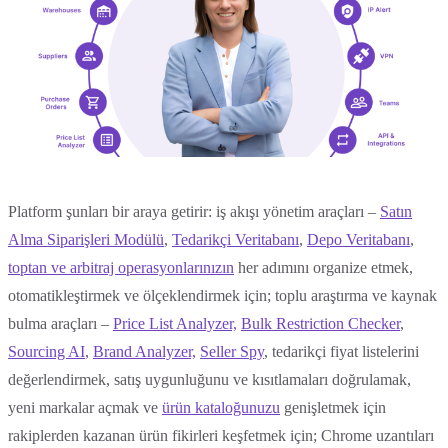
Platform şunları bir araya getirir: iş akışı yönetim araçları –
Satın
Alma Siparişleri Modülü
,
Tedarikçi Veritabanı
,
Depo Veritabanı
,
toptan ve arbitraj operasyonlarınızın
her adımını organize etmek,
otomatikleştirmek ve ölçeklendirmek için; toplu araştırma ve kaynak
bulma araçları –
Price List Analyzer,
Bulk Restriction Checker
,
Sourcing AI
,
Brand Analyzer,
Seller Spy
, tedarikçi fiyat listelerini
değerlendirmek, satış uygunluğunu ve kısıtlamaları doğrulamak,
yeni markalar açmak ve
ürün kataloğunuzu
genişletmek için
rakiplerden kazanan ürün fikirleri keşfetmek için; Chrome uzantıları