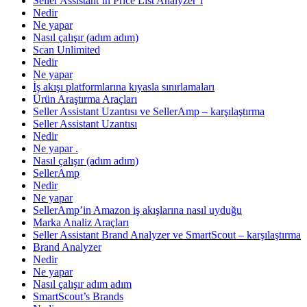
Seller Assistant’ın Price List Analyzer’ı
Nedir
Ne yapar
Nasıl çalışır (adım adım)
Scan Unlimited
Nedir
Ne yapar
İş akışı platformlarına kıyasla sınırlamaları
Ürün Araştırma Araçları
Seller Assistant Uzantısı ve SellerAmp – karşılaştırma
Seller Assistant Uzantısı
Nedir
Ne yapar .
Nasıl çalışır (adım adım)
SellerAmp
Nedir
Ne yapar
SellerAmp’in Amazon iş akışlarına nasıl uyduğu
Marka Analiz Araçları
Seller Assistant Brand Analyzer ve SmartScout – karşılaştırma
Brand Analyzer
Nedir
Ne yapar
Nasıl çalışır adım adım
SmartScout’s Brands