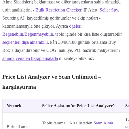
Alma Siparişleri) bağlanması ve diğer tarayıcıların sahip olmadığı
ürün analizlerini -
Bulk Restriction Checker
, IP Alert,
Seller Spy
,
Sourcing AI, kaydedilmiş görünümler ve ekip notları -
katmanlamasıyla öne çıkıyor. Ayrıca
öğeleri
Beğenebilir/Beğenmeyebilir
, tablo içinde bir kısa liste oluşturabilir,
seçilenleri dışa aktarabilir
, kârı 30/90/180 günlük ortalama Buy
Box’a dayandırabilir ve COG, nakliye, PQ, hazırlık maliyetlerini
anında yeniden hesaplamalarla
düzenleyebilirsiniz.
Price List Analyzer ve Scan Unlimited –
karşılaştırma
Yetenek
Seller Assistant’ın Price List Analyzer’ı
S
To
Toplu tarama + kısa listeden
Satın Alma
Birincil amaç
t