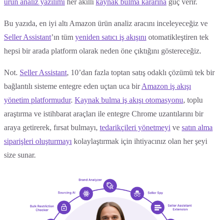
ürün analiz yazılımı
her akıllı
kaynak bulma kararına
güç verir.
Bu yazıda, en iyi altı Amazon ürün analiz aracını inceleyeceğiz ve
Seller Assistant
’ın tüm
yeniden satıcı iş akışını
otomatikleştiren tek
hepsi bir arada platform olarak neden öne çıktığını göstereceğiz.
Not.
Seller Assistant
, 10’dan fazla toptan satış odaklı çözümü tek bir
bağlantılı sisteme entegre eden uçtan uca bir
Amazon iş akışı
yönetim platformudur
.
Kaynak bulma iş akışı otomasyonu
, toplu
araştırma ve istihbarat araçları ile entegre Chrome uzantılarını bir
araya getirerek, fırsat bulmayı,
tedarikçileri yönetmeyi
ve
satın alma
siparişleri oluşturmayı
kolaylaştırmak için ihtiyacınız olan her şeyi
size sunar.