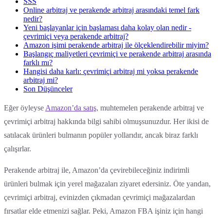
SSS
Online arbitraj ve perakende arbitraj arasındaki temel fark
nedir?
Yeni başlayanlar için başlaması daha kolay olan nedir -
çevrimiçi veya perakende arbitraj?
Amazon işimi perakende arbitraj ile ölçeklendirebilir miyim?
Başlangıç maliyetleri çevrimiçi ve perakende arbitraj arasında
farklı mı?
Hangisi daha karlı: çevrimiçi arbitraj mi yoksa perakende
arbitraj mi?
Son Düşünceler
Eğer öyleyse
Amazon’da satış
, muhtemelen perakende arbitraj ve
çevrimiçi arbitraj hakkında bilgi sahibi olmuşsunuzdur. Her ikisi de
satılacak ürünleri bulmanın popüler yollarıdır, ancak biraz farklı
çalışırlar.
Perakende arbitraj ile, Amazon’da çevirebileceğiniz indirimli
ürünleri bulmak için yerel mağazaları ziyaret edersiniz. Öte yandan,
çevrimiçi arbitraj, evinizden çıkmadan çevrimiçi mağazalardan
fırsatlar elde etmenizi sağlar. Peki, Amazon FBA işiniz için hangi