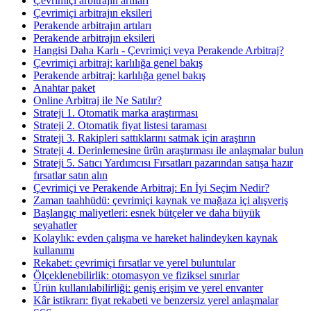
Çevrimiçi arbitrajın artıları
Çevrimiçi arbitrajın eksileri
Perakende arbitrajın artıları
Perakende arbitrajın eksileri
Hangisi Daha Karlı - Çevrimiçi veya Perakende Arbitraj?
Çevrimiçi arbitraj: karlılığa genel bakış
Perakende arbitraj: karlılığa genel bakış
Anahtar paket
Online Arbitraj ile Ne Satılır?
Strateji 1. Otomatik marka araştırması
Strateji 2. Otomatik fiyat listesi taraması
Strateji 3. Rakipleri sattıklarını satmak için araştırın
Strateji 4. Derinlemesine ürün araştırması ile anlaşmalar bulun
Strateji 5. Satıcı Yardımcısı Fırsatları pazarından satışa hazır
fırsatlar satın alın
Çevrimiçi ve Perakende Arbitraj: En İyi Seçim Nedir?
Zaman taahhüdü: çevrimiçi kaynak ve mağaza içi alışveriş
Başlangıç maliyetleri: esnek bütçeler ve daha büyük
seyahatler
Kolaylık: evden çalışma ve hareket halindeyken kaynak
kullanımı
Rekabet: çevrimiçi fırsatlar ve yerel buluntular
Ölçeklenebilirlik: otomasyon ve fiziksel sınırlar
Ürün kullanılabilirliği: geniş erişim ve yerel envanter
Kâr istikrarı: fiyat rekabeti ve benzersiz yerel anlaşmalar