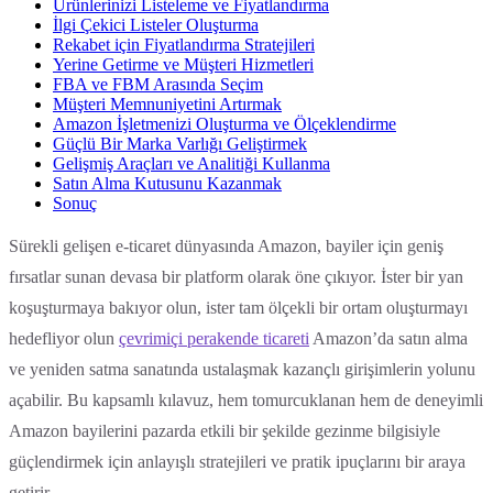
Ürünlerinizi Listeleme ve Fiyatlandırma
İlgi Çekici Listeler Oluşturma
Rekabet için Fiyatlandırma Stratejileri
Yerine Getirme ve Müşteri Hizmetleri
FBA ve FBM Arasında Seçim
Müşteri Memnuniyetini Artırmak
Amazon İşletmenizi Oluşturma ve Ölçeklendirme
Güçlü Bir Marka Varlığı Geliştirmek
Gelişmiş Araçları ve Analitiği Kullanma
Satın Alma Kutusunu Kazanmak
Sonuç
Sürekli gelişen e-ticaret dünyasında Amazon, bayiler için geniş
fırsatlar sunan devasa bir platform olarak öne çıkıyor. İster bir yan
koşuşturmaya bakıyor olun, ister tam ölçekli bir ortam oluşturmayı
hedefliyor olun
çevrimiçi perakende ticareti
Amazon’da satın alma
ve yeniden satma sanatında ustalaşmak kazançlı girişimlerin yolunu
açabilir. Bu kapsamlı kılavuz, hem tomurcuklanan hem de deneyimli
Amazon bayilerini pazarda etkili bir şekilde gezinme bilgisiyle
güçlendirmek için anlayışlı stratejileri ve pratik ipuçlarını bir araya
getirir..