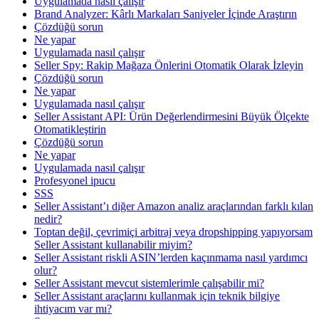
Uygulamada nasıl çalışır
Brand Analyzer: Kârlı Markaları Saniyeler İçinde Araştırın
Çözdüğü sorun
Ne yapar
Uygulamada nasıl çalışır
Seller Spy: Rakip Mağaza Önlerini Otomatik Olarak İzleyin
Çözdüğü sorun
Ne yapar
Uygulamada nasıl çalışır
Seller Assistant API: Ürün Değerlendirmesini Büyük Ölçekte
Otomatikleştirin
Çözdüğü sorun
Ne yapar
Uygulamada nasıl çalışır
Profesyonel ipucu
SSS
Seller Assistant’ı diğer Amazon analiz araçlarından farklı kılan
nedir?
Toptan değil, çevrimiçi arbitraj veya dropshipping yapıyorsam
Seller Assistant kullanabilir miyim?
Seller Assistant riskli ASIN’lerden kaçınmama nasıl yardımcı
olur?
Seller Assistant mevcut sistemlerimle çalışabilir mi?
Seller Assistant araçlarını kullanmak için teknik bilgiye
ihtiyacım var mı?