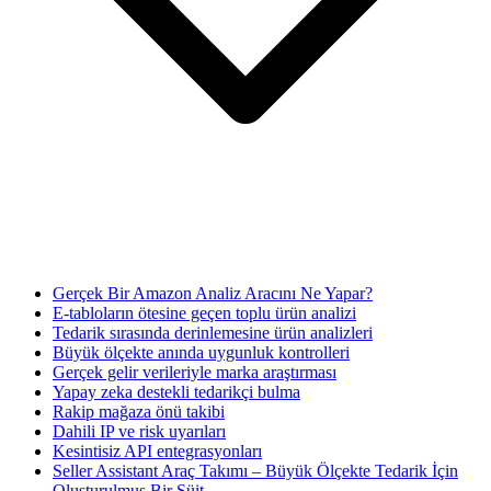
Gerçek Bir Amazon Analiz Aracını Ne Yapar?
E-tabloların ötesine geçen toplu ürün analizi
Tedarik sırasında derinlemesine ürün analizleri
Büyük ölçekte anında uygunluk kontrolleri
Gerçek gelir verileriyle marka araştırması
Yapay zeka destekli tedarikçi bulma
Rakip mağaza önü takibi
Dahili IP ve risk uyarıları
Kesintisiz API entegrasyonları
Seller Assistant Araç Takımı – Büyük Ölçekte Tedarik İçin
Oluşturulmuş Bir Süit