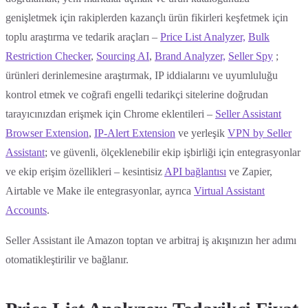
genişletmek için rakiplerden kazançlı ürün fikirleri keşfetmek için
toplu araştırma ve tedarik araçları –
Price List Analyzer,
Bulk
Restriction Checker
,
Sourcing AI
,
Brand Analyzer,
Seller Spy
;
ürünleri derinlemesine araştırmak, IP iddialarını ve uyumluluğu
kontrol etmek ve coğrafi engelli tedarikçi sitelerine doğrudan
tarayıcınızdan erişmek için Chrome eklentileri –
Seller Assistant
Browser Extension
,
IP-Alert Extension
ve yerleşik
VPN by Seller
Assistant
; ve güvenli, ölçeklenebilir ekip işbirliği için entegrasyonlar
ve ekip erişim özellikleri – kesintisiz
API bağlantısı
ve Zapier,
Airtable ve Make ile entegrasyonlar, ayrıca
Virtual Assistant
Accounts
.
Seller Assistant ile Amazon toptan ve arbitraj iş akışınızın her adımı
otomatikleştirilir ve bağlanır.