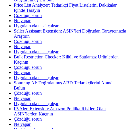
Price List Analyzer: Tedarikçi Fiyat Listelerini Dakikalar
İçinde Tarayın
Çözdüğü sorun
Ne yapar
Uygulamada nasıl çalışır
Seller Assistant Extension: ASIN’leri Doğrudan Tarayıcınızda
Araştırın
Çözdüğü sorun
Ne yapar
Uygulamada nasıl çalışır
Bulk Restriction Checker: Kilitli ve Satılamaz Ürünlerden
Kaçının
Çözdüğü sorun
Ne yapar
Uygulamada nasıl çalışır
Sourcing AI: Doğrulanmış ABD Tedarikçilerini Anında
Bulun
Çözdüğü sorun
Ne yapar
Uygulamada nasıl çalışır
IP-Alert Extension: Amazon Politika Riskleri Olan
ASIN’lerden Kaçının
Çözdüğü sorun
Ne yapar