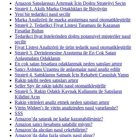
Amazon Satışlarınızı Artırmak İçin Doğru Stratejiyi Seçin
Strateji 1. Akıllı Marka Ortaklıkları ile Büyüyün
Yeni bir tedarikçi nasıl seçilir
Marka Analizörü ile marka araştırması nasıl otomatikleştirilir
Strateji 2. Tedarikçi Fiyat Listesi Taraması ile Kazanan
Fırsatlar Bulun
Tedarikçi fiyat listelerinden doğru potansiyel müşteriler nasıl
seçilir
Fiyat Listesi Analizörü ile ürün tedarik nasıl otomatikleştirilir
Strateji 3. Derinlemesine Araştırma ile En Çok Satan
Anlaşmalara Odaklanın
En çok satan fırsatlara odaklanmak neden satışları artırır
Satıcı Asistanı Uzantısı ile anlaşmalar nasıl analiz edilir
Strateji 4. Sattıklarını Satmak İçin Rekabeti Casusluk Yapın
Rakip takibi neden satışları artırır
Seller Spy ile rakip takibi nasıl otomatikleştirilir
Strateji 5. Rakip Odaklı Kaynak Kullanımı ile Satışların
Kilidini Açın
Rakip vitrinleri analiz etmek neden satışları artırır
Vitrin Widget’ı ile vitrin analizinden nasıl yararlanılır?
SSS
Amazon’da satarak ne kadar kazanabilirsiniz?
Amazon satıcı hesabımı satabilir miyim?
Amazon’da alıcıları nasıl çekebilirim?
Amazon’da daha fazla sipariş nasıl alınır?