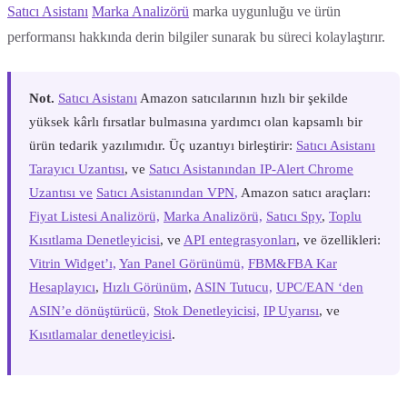
Satıcı Asistanı
Marka Analizörü
marka uygunluğu ve ürün
performansı hakkında derin bilgiler sunarak bu süreci kolaylaştırır.
Not.
Satıcı Asistanı
Amazon satıcılarının hızlı bir şekilde
yüksek kârlı fırsatlar bulmasına yardımcı olan kapsamlı bir
ürün tedarik yazılımıdır. Üç uzantıyı birleştirir:
Satıcı Asistanı
Tarayıcı Uzantısı
, ve
Satıcı Asistanından IP-Alert Chrome
Uzantısı ve
Satıcı Asistanından VPN
,
Amazon satıcı araçları:
Fiyat Listesi Analizörü,
Marka Analizörü,
Satıcı Spy
,
Toplu
Kısıtlama Denetleyicisi
, ve
API entegrasyonları
, ve özellikleri:
Vitrin Widget’ı,
Yan Panel Görünümü,
FBM&FBA Kar
Hesaplayıcı
,
Hızlı Görünüm
,
ASIN Tutucu,
UPC/EAN ‘den
ASIN’e dönüştürücü,
Stok Denetleyicisi,
IP Uyarısı
, ve
Kısıtlamalar denetleyicisi
.