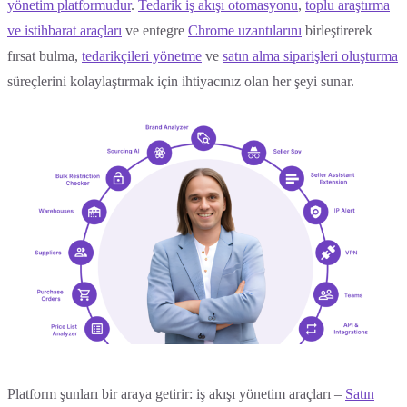
yönetim platformudur
.
Tedarik iş akışı otomasyonu
,
toplu araştırma
ve istihbarat araçları
ve entegre
Chrome uzantılarını
birleştirerek
fırsat bulma,
tedarikçileri yönetme
ve
satın alma siparişleri oluşturma
süreçlerini kolaylaştırmak için ihtiyacınız olan her şeyi sunar.
Platform şunları bir araya getirir: iş akışı yönetim araçları –
Satın