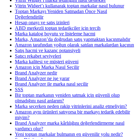
Vitrin Widget’ı marka tedariğini nasıl destekler
Vitrin Widget’ı kullanarak toptan markalar nasıl bulunur
Toptan Markayı Yeniden Satmadan Önce Nasıl
Değerlendirilir
Hesap onayı ve satış izinleri
ABD merkezli toptan tedarikçiler için tercih
Marka katalog boyutu ve listeleme hacmi
Marka, Amazon’da doğrudan satış yapmaktan kaçınmalıdır
Amazon tarafından yoğun olarak satılan markalardan kaçının
Satış hacmi ve kazanç potansiyeli
Satıcı rekabet seviyeleri
Marka kalitesi ve müşteri güveni
Amazon için Marka Nasıl Seçilir
Brand Analyzer nedir
Brand Analyzer ne işe yarar
Brand Analyzer ile marka nasıl seçilir
SSS
Bir toptan markanın yeniden satmak için güvenli olup
olmadığını nasıl anlarım?
Marka seçerken neden rakip vitrinlerini analiz etmeliyim?
Amazon aynı ürünleri satıyorsa bir markayı tedarik edebilir
miyim?
Brand Analyzer marka kârlılığını değerlendirmeme nasıl
yardımcı olur?
Yeni toptan markalar bulmanın en güvenilir yolu nedir?