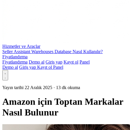
Hizmetler ve Araçlar
Seller Assistant Warehouses Database Nasıl Kullanılır?
Fiyatlandırma
Fiyatlandırma
Demo al
Giriş yap
Kayıt ol
Panel
Demo al
Giriş yap
Kayıt ol
Panel
Yayın tarihi 22 Aralık 2025
·
13 dk okuma
Amazon için Toptan Markalar
Nasıl Bulunur