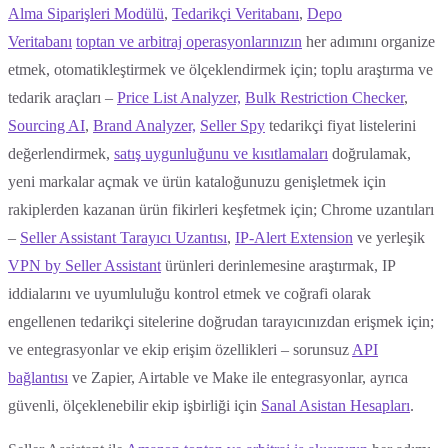
Alma Siparişleri Modülü
,
Tedarikçi Veritabanı
,
Depo
Veritabanı
toptan ve arbitraj operasyonlarınızın
her adımını organize
etmek, otomatikleştirmek ve ölçeklendirmek için; toplu araştırma ve
tedarik araçları –
Price List Analyzer,
Bulk Restriction Checker
,
Sourcing AI
,
Brand Analyzer,
Seller Spy
tedarikçi fiyat listelerini
değerlendirmek,
satış uygunluğunu ve kısıtlamaları
doğrulamak,
yeni markalar açmak ve ürün kataloğunuzu genişletmek için
rakiplerden kazanan ürün fikirleri keşfetmek için; Chrome uzantıları
–
Seller Assistant Tarayıcı Uzantısı
,
IP-Alert Extension
ve yerleşik
VPN by Seller Assistant
ürünleri derinlemesine araştırmak, IP
iddialarını ve uyumluluğu kontrol etmek ve coğrafi olarak
engellenen tedarikçi sitelerine doğrudan tarayıcınızdan erişmek için;
ve entegrasyonlar ve ekip erişim özellikleri – sorunsuz
API
bağlantısı
ve Zapier, Airtable ve Make ile entegrasyonlar, ayrıca
güvenli, ölçeklenebilir ekip işbirliği için
Sanal Asistan Hesapları
.