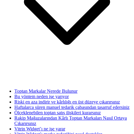
Toptan Markalar Nerede Bulunur
Bu yöntem neden işe yarıyor
Riski en aza indirir ve kârlılığı en üst düzeye çıkarırsınız
Haftalarca süren manuel tedarik çabasından tasarruf edersiniz
Ölçeklenebilen toptan satış ilişkileri kurarsınız
Rakip Mağazalarından Kârlı Toptan Markaları Nasıl Ortaya
Çıkarırsınız
Vitrin Widget’ı ne işe yarar