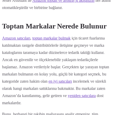
Seller Assistant ile
Amazon toptan ve arbitraj iş akışınızın
her adımı
otomatikleştirilir ve birbirine bağlanır.
Toptan Markalar Nerede Bulunur
Amazon satıcıları
,
toptan markalar bulmak
için ticaret fuarlarına
katılmaktan rastgele distribütörlerle iletişime geçmeye ve marka
kataloglarını taramaya kadar düzinelerce tedarik taktiği kullanır.
Ancak en güvenilir ve ölçeklenebilir yaklaşım tedarikçilerle
başlamaz. Amazon verileriyle başlar. Gerçekten işe yarayan toptan
markaları bulmanın en kolay yolu, güçlü bir kategori seçmek, bu
kategoride zaten hakim olan
en iyi satıcıları
incelemek ve sürekli
olarak hangi markaları sattıklarına bakmaktır. Bu markalar zaten
Amazon’da kanıtlanmış, gelir getiren ve
yeniden satıcılara
dost
markalardır.
Bunu, herhangi bir rakibin mağazasını analiz etmenize, tüm