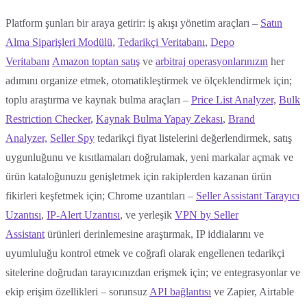
Platform şunları bir araya getirir: iş akışı yönetim araçları –
Satın
Alma Siparişleri Modülü
,
Tedarikçi Veritabanı
,
Depo
Veritabanı
Amazon toptan satış
ve
arbitraj operasyonlarınızın
her
adımını organize etmek, otomatikleştirmek ve ölçeklendirmek için;
toplu araştırma ve kaynak bulma araçları –
Price List Analyzer,
Bulk
Restriction Checker
,
Kaynak Bulma Yapay Zekası
,
Brand
Analyzer,
Seller Spy
tedarikçi fiyat listelerini değerlendirmek, satış
uygunluğunu ve kısıtlamaları doğrulamak, yeni markalar açmak ve
ürün kataloğunuzu genişletmek için rakiplerden kazanan ürün
fikirleri keşfetmek için; Chrome uzantıları –
Seller Assistant Tarayıcı
Uzantısı
,
IP-Alert Uzantısı
, ve yerleşik
VPN by Seller
Assistant
ürünleri derinlemesine araştırmak, IP iddialarını ve
uyumluluğu kontrol etmek ve coğrafi olarak engellenen tedarikçi
sitelerine doğrudan tarayıcınızdan erişmek için; ve entegrasyonlar ve
ekip erişim özellikleri – sorunsuz
API bağlantısı
ve Zapier, Airtable