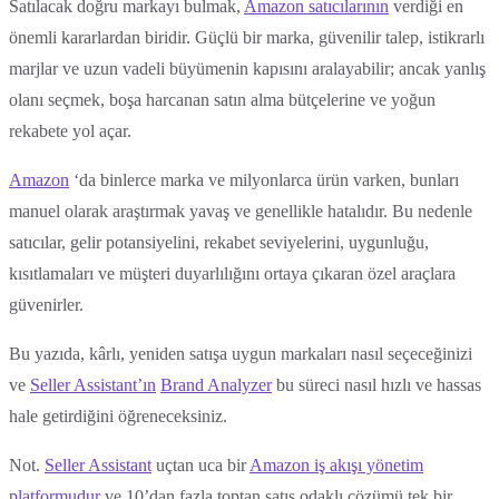
Satılacak doğru markayı bulmak,
Amazon satıcılarının
verdiği en
önemli kararlardan biridir. Güçlü bir marka, güvenilir talep, istikrarlı
marjlar ve uzun vadeli büyümenin kapısını aralayabilir; ancak yanlış
olanı seçmek, boşa harcanan satın alma bütçelerine ve yoğun
rekabete yol açar.
Amazon
‘da binlerce marka ve milyonlarca ürün varken, bunları
manuel olarak araştırmak yavaş ve genellikle hatalıdır. Bu nedenle
satıcılar, gelir potansiyelini, rekabet seviyelerini, uygunluğu,
kısıtlamaları ve müşteri duyarlılığını ortaya çıkaran özel araçlara
güvenirler.
Bu yazıda, kârlı, yeniden satışa uygun markaları nasıl seçeceğinizi
ve
Seller Assistant’ın
Brand Analyzer
bu süreci nasıl hızlı ve hassas
hale getirdiğini öğreneceksiniz.
Not.
Seller Assistant
uçtan uca bir
Amazon iş akışı yönetim
platformudur
ve 10’dan fazla toptan satış odaklı çözümü tek bir