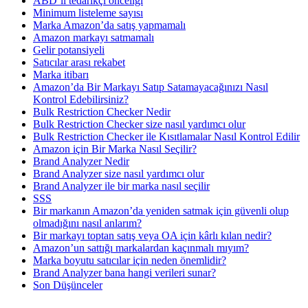
ABD’li tedarikçi önceliği
Minimum listeleme sayısı
Marka Amazon’da satış yapmamalı
Amazon markayı satmamalı
Gelir potansiyeli
Satıcılar arası rekabet
Marka itibarı
Amazon’da Bir Markayı Satıp Satamayacağınızı Nasıl
Kontrol Edebilirsiniz?
Bulk Restriction Checker Nedir
Bulk Restriction Checker size nasıl yardımcı olur
Bulk Restriction Checker ile Kısıtlamalar Nasıl Kontrol Edilir
Amazon için Bir Marka Nasıl Seçilir?
Brand Analyzer Nedir
Brand Analyzer size nasıl yardımcı olur
Brand Analyzer ile bir marka nasıl seçilir
SSS
Bir markanın Amazon’da yeniden satmak için güvenli olup
olmadığını nasıl anlarım?
Bir markayı toptan satış veya OA için kârlı kılan nedir?
Amazon’un sattığı markalardan kaçınmalı mıyım?
Marka boyutu satıcılar için neden önemlidir?
Brand Analyzer bana hangi verileri sunar?
Son Düşünceler