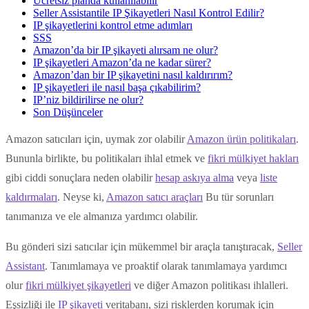
Ücretsiz planda kullanılabilir
Seller Assistantile IP Şikayetleri Nasıl Kontrol Edilir?
IP şikayetlerini kontrol etme adımları
SSS
Amazon’da bir IP şikayeti alırsam ne olur?
IP şikayetleri Amazon’da ne kadar sürer?
Amazon’dan bir IP şikayetini nasıl kaldırırım?
IP şikayetleri ile nasıl başa çıkabilirim?
IP’niz bildirilirse ne olur?
Son Düşünceler
Amazon satıcıları için, uymak zor olabilir
Amazon ürün politikaları
.
Bununla birlikte, bu politikaları ihlal etmek ve
fikri mülkiyet hakları
gibi ciddi sonuçlara neden olabilir
hesap askıya alma
veya
liste
kaldırmaları
. Neyse ki,
Amazon satıcı araçları
Bu tür sorunları
tanımanıza ve ele almanıza yardımcı olabilir.
Bu gönderi sizi satıcılar için mükemmel bir araçla tanıştıracak,
Seller
Assistant
. Tanımlamaya ve proaktif olarak tanımlamaya yardımcı
olur
fikri mülkiyet şikayetleri
ve diğer Amazon politikası ihlalleri.
Eşsizliği ile
IP şikayeti
veritabanı, sizi risklerden korumak için