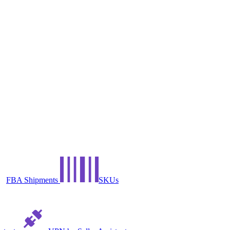
FBA Shipments
SKUs