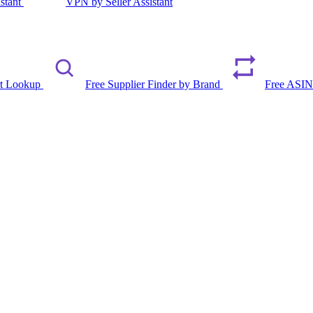
istant
VPN by Seller Assistant
rt Lookup
Free Supplier Finder by Brand
Free ASIN