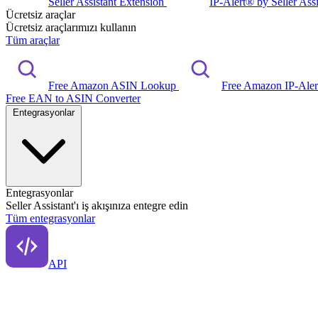
Seller Assistant Extension
IP-Alert® by Seller Ass
Ücretsiz araçlar
Ücretsiz araçlarımızı kullanın
Tüm araçlar
Free Amazon ASIN Lookup
Free Amazon IP-Ale
Free EAN to ASIN Converter
Entegrasyonlar
Entegrasyonlar
Seller Assistant'ı iş akışınıza entegre edin
Tüm entegrasyonlar
API