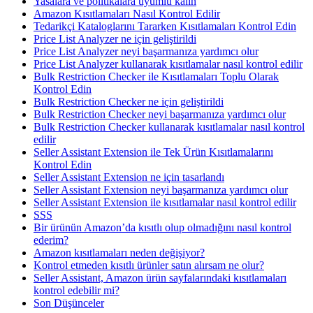
Yasalara ve politikalara uyumlu kalın
Amazon Kısıtlamaları Nasıl Kontrol Edilir
Tedarikçi Kataloglarını Tararken Kısıtlamaları Kontrol Edin
Price List Analyzer ne için geliştirildi
Price List Analyzer neyi başarmanıza yardımcı olur
Price List Analyzer kullanarak kısıtlamalar nasıl kontrol edilir
Bulk Restriction Checker ile Kısıtlamaları Toplu Olarak
Kontrol Edin
Bulk Restriction Checker ne için geliştirildi
Bulk Restriction Checker neyi başarmanıza yardımcı olur
Bulk Restriction Checker kullanarak kısıtlamalar nasıl kontrol
edilir
Seller Assistant Extension ile Tek Ürün Kısıtlamalarını
Kontrol Edin
Seller Assistant Extension ne için tasarlandı
Seller Assistant Extension neyi başarmanıza yardımcı olur
Seller Assistant Extension ile kısıtlamalar nasıl kontrol edilir
SSS
Bir ürünün Amazon’da kısıtlı olup olmadığını nasıl kontrol
ederim?
Amazon kısıtlamaları neden değişiyor?
Kontrol etmeden kısıtlı ürünler satın alırsam ne olur?
Seller Assistant, Amazon ürün sayfalarındaki kısıtlamaları
kontrol edebilir mi?
Son Düşünceler