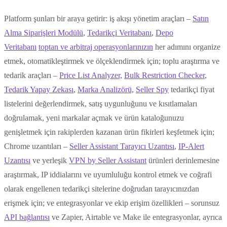
Platform şunları bir araya getirir: iş akışı yönetim araçları –
Satın
Alma Siparişleri Modülü
,
Tedarikçi Veritabanı
,
Depo
Veritabanı
toptan ve arbitraj operasyonlarınızın
her adımını organize
etmek, otomatikleştirmek ve ölçeklendirmek için; toplu araştırma ve
tedarik araçları –
Price List Analyzer,
Bulk Restriction Checker
,
Tedarik Yapay Zekası
,
Marka Analizörü,
Seller Spy
tedarikçi fiyat
listelerini değerlendirmek, satış uygunluğunu ve kısıtlamaları
doğrulamak, yeni markalar açmak ve ürün kataloğunuzu
genişletmek için rakiplerden kazanan ürün fikirleri keşfetmek için;
Chrome uzantıları –
Seller Assistant Tarayıcı Uzantısı
,
IP-Alert
Uzantısı
ve yerleşik
VPN by Seller Assistant
ürünleri derinlemesine
araştırmak, IP iddialarını ve uyumluluğu kontrol etmek ve coğrafi
olarak engellenen tedarikçi sitelerine doğrudan tarayıcınızdan
erişmek için; ve entegrasyonlar ve ekip erişim özellikleri – sorunsuz
API bağlantısı
ve Zapier, Airtable ve Make ile entegrasyonlar, ayrıca