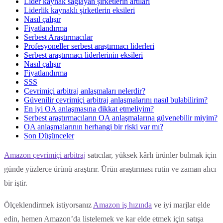
Lider kaynak sağlayan şirketlerin artıları
Liderlik kaynaklı şirketlerin eksileri
Nasıl çalışır
Fiyatlandırma
Serbest Araştırmacılar
Profesyoneller serbest araştırmacı liderleri
Serbest araştırmacı liderlerinin eksileri
Nasıl çalışır
Fiyatlandırma
SSS
Çevrimiçi arbitraj anlaşmaları nelerdir?
Güvenilir çevrimiçi arbitraj anlaşmalarını nasıl bulabilirim?
En iyi OA anlaşmasına dikkat etmeliyim?
Serbest araştırmacıların OA anlaşmalarına güvenebilir miyim?
OA anlaşmalarının herhangi bir riski var mı?
Son Düşünceler
Amazon çevrimiçi arbitraj
satıcılar, yüksek kârlı ürünler bulmak için
günde yüzlerce ürünü araştırır. Ürün araştırması rutin ve zaman alıcı
bir iştir.
Ölçeklendirmek istiyorsanız
Amazon iş hızında
ve iyi marjlar elde
edin, hemen Amazon’da listelemek ve kar elde etmek için satışa