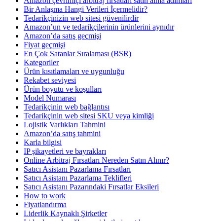
Amazon çevrimiçi arbitraj fırsatları satın alma adımları
Bir Anlaşma Hangi Verileri İçermelidir?
Tedarikçinizin web sitesi güvenilirdir
Amazon’un ve tedarikçilerinin ürünlerini aynıdır
Amazon’da satış geçmişi
Fiyat geçmişi
En Çok Satanlar Sıralaması (BSR)
Kategoriler
Ürün kısıtlamaları ve uygunluğu
Rekabet seviyesi
Ürün boyutu ve koşulları
Model Numarası
Tedarikçinin web bağlantısı
Tedarikçinin web sitesi SKU veya kimliği
Lojistik Varlıkları Tahmini
Amazon’da satış tahmini
Karla bilgisi
IP şikayetleri ve bayrakları
Online Arbitraj Fırsatları Nereden Satın Alınır?
Satıcı Asistanı Pazarlama Fırsatları
Satıcı Asistanı Pazarlama Teklifleri
Satıcı Asistanı Pazarındaki Fırsatlar Eksileri
How to work
Fiyatlandırma
Liderlik Kaynaklı Şirketler